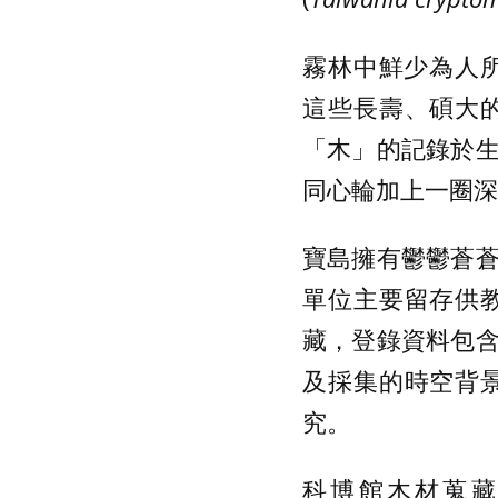
霧林中鮮少為人所
這些長壽、碩大
「木」的記錄於
同心輪加上一圈深
寶島擁有鬱鬱蒼
單位主要留存供
藏，登錄資料包
及採集的時空背
究。
科博館木材蒐藏中