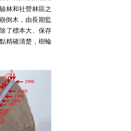
臺大實驗林和社營林區之
尺處之崩倒木，由長期監
除了標本大、保存
點精確清楚，樹輪