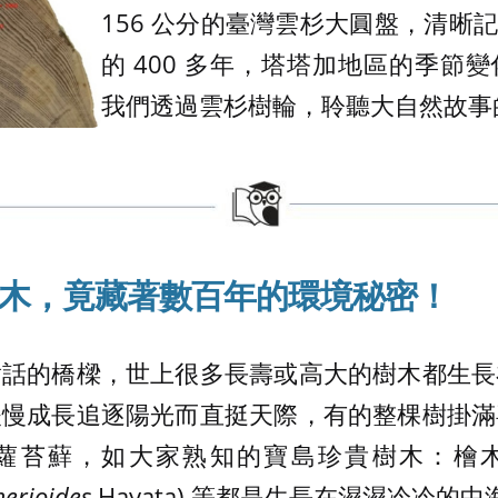
156 公分的臺灣雲杉大圓盤，清晰記載
的 400 多年，塔塔加地區的季節
我們透過雲杉樹輪，聆聽大自然故事
木，竟
藏
著數百年的環境秘密
！
對話的橋樑，世上很多長壽或高大的樹木都生長
緩慢成長追逐陽光而直挺天際，有的整棵樹掛滿
蘿苔蘚，如大家熟知的寶島珍貴樹木：檜
erioides
Hayata) 等都是生長在濕濕冷冷的