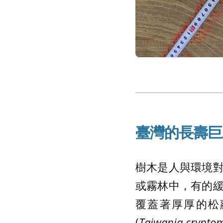
臺灣
的長壽巨
樹木是人與環境
或霧林中，有的
覆蓋著厚厚的松
(
Taiwania
cryptom