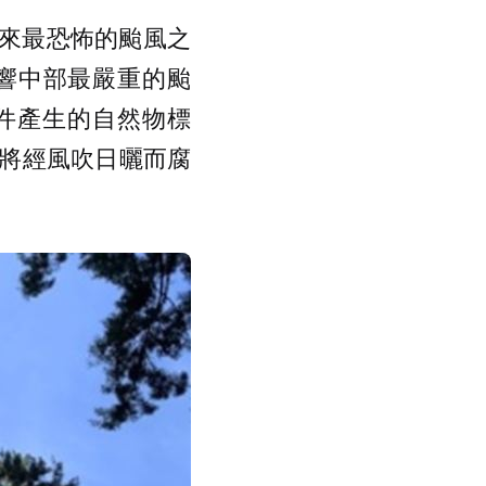
年來最恐怖的颱風之
響中部最嚴重的颱
事件產生的自然物標
將經風吹日曬而腐