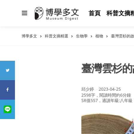
選
首頁
科普文摘
單
博學多文
科普文摘精選
生物學
植物
臺灣雲杉的
臺灣雲杉的
作
邱少婷
2023-04-25
者：
2598字，閱讀時間約6分鐘
SR值557，適讀年級:八年級