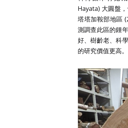
Hayata) 大圓
塔塔加鞍部地區 (2
測調查此區的鍾
好、樹齡老、科
的研究價值更高。