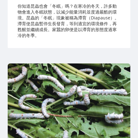
你知道昆蟲也會「冬眠」嗎？在寒冷的冬天，許多動
物會進入冬眠狀態，以減少能量消耗並度過嚴酷的環
境。昆蟲的「冬眠」現象被稱為滯育（Diapause）。
滯育使昆蟲暫停生長發育，等到適宜的環境條件，再
甦醒並繼續成長。家蠶的卵便是以滯育的形態度過寒
冷的冬季。