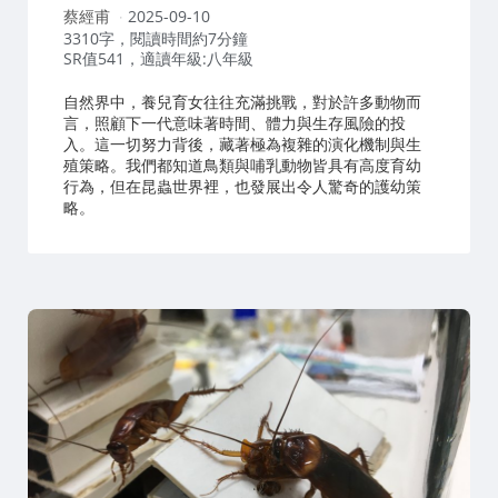
作
蔡經甫
2025-09-10
者：
3310字，閱讀時間約7分鐘
SR值541，適讀年級:八年級
自然界中，養兒育女往往充滿挑戰，對於許多動物而
言，照顧下一代意味著時間、體力與生存風險的投
入。這一切努力背後，藏著極為複雜的演化機制與生
殖策略。我們都知道鳥類與哺乳動物皆具有高度育幼
行為，但在昆蟲世界裡，也發展出令人驚奇的護幼策
略。