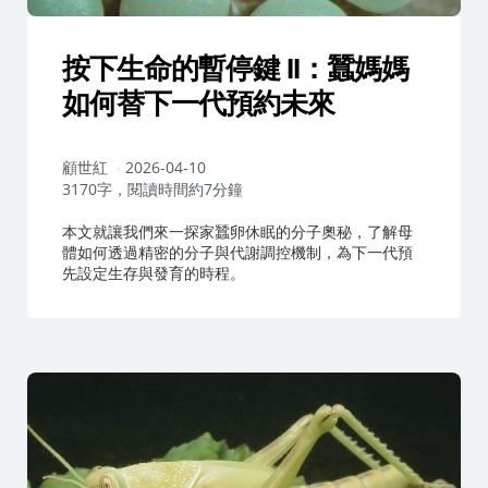
按下生命的暫停鍵 II：蠶媽媽
如何替下一代預約未來
作
顧世紅
2026-04-10
者：
3170字，閱讀時間約7分鐘
本文就讓我們來一探家蠶卵休眠的分子奧秘，了解母
體如何透過精密的分子與代謝調控機制，為下一代預
先設定生存與發育的時程。