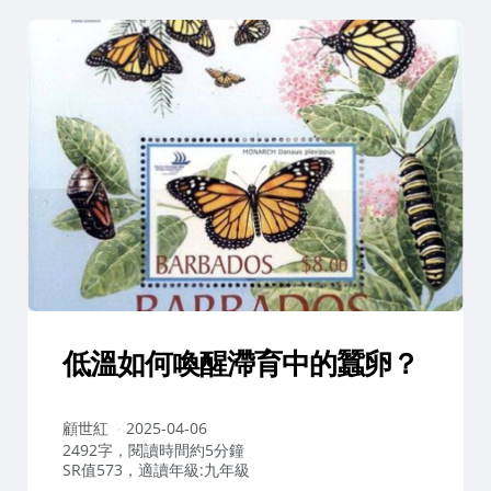
低溫如何喚醒滯育中的蠶卵？
作
顧世紅
2025-04-06
者：
2492字，閱讀時間約5分鐘
SR值573，適讀年級:九年級