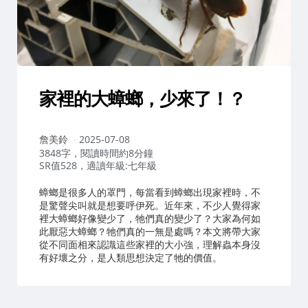
家裡的大蟑螂，少來了！？
作
詹美鈴
2025-07-08
者：
3848字，閱讀時間約8分鐘
SR值528，適讀年級:七年級
蟑螂是很多人的罩門，每當看到蟑螂出現家裡時，不
是驚聲尖叫就是想要呼伊死。近年來，不少人覺得家
裡大蟑螂好像變少了，牠們真的變少了？大家為何如
此厭惡大蟑螂？牠們真的一無是處嗎？本文將帶大家
從不同面相來認識這些家裡的大小強，理解蟲本身沒
有好壞之分，是人類思想決定了牠的價值。