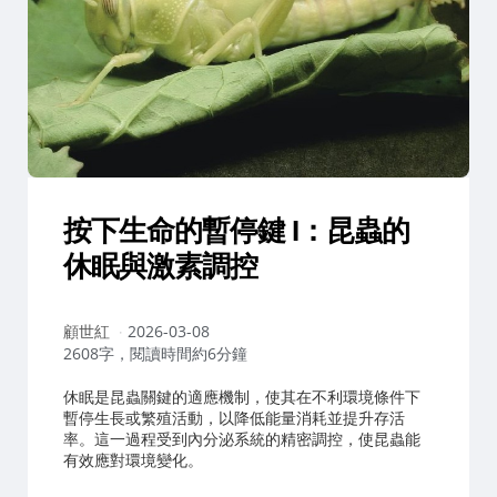
按下生命的暫停鍵 I：昆蟲的
休眠與激素調控
作
顧世紅
2026-03-08
者：
2608字，閱讀時間約6分鐘
休眠是昆蟲關鍵的適應機制，使其在不利環境條件下
暫停生長或繁殖活動，以降低能量消耗並提升存活
率。這一過程受到內分泌系統的精密調控，使昆蟲能
有效應對環境變化。