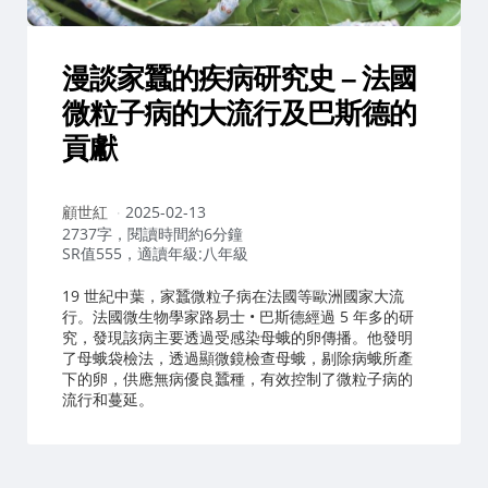
漫談家蠶的疾病研究史 – 法國
微粒子病的大流行及巴斯德的
貢獻
作
顧世紅
2025-02-13
者：
2737字，閱讀時間約6分鐘
SR值555，適讀年級:八年級
19 世紀中葉，家蠶微粒子病在法國等歐洲國家大流
行。法國微生物學家路易士 • 巴斯德經過 5 年多的研
究，發現該病主要透過受感染母蛾的卵傳播。他發明
了母蛾袋檢法，透過顯微鏡檢查母蛾，剔除病蛾所產
下的卵，供應無病優良蠶種，有效控制了微粒子病的
流行和蔓延。