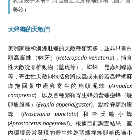
表面幾乎未有碎屑包覆之美洲家蠊卵鞘（圖／詹
美鈴）
大蟑螂的天敵們
美洲家蠊和澳洲壯蠊的天敵種類繁多，並非只有白
額高腳蛛（喇牙）(
Heteropoda venatoria
)，捕食
性天敵從脊椎動物（壁虎等）、蜘蛛、昆蟲到線蟲
等，寄生性天敵則包括會將成蟲或末齡若蟲蟑螂麻
痺拖回巢中產卵寄生的扁頭泥蜂 (
Ampulex
compressa
)，以及各種卵鞘寄生蜂如蜚蠊瘦蜂（蠊
卵旗腹蜂）(
Evania appendigaster
)、點紋脊額旗腹
蜂 (
Prosevania punctata
) 和哈氏嚙小蜂
(
Aprostocetus hagenowii
)。根據目前調查結果，室
內環境最常發現的寄生蜂為蜚蠊瘦蜂與哈氏嚙小