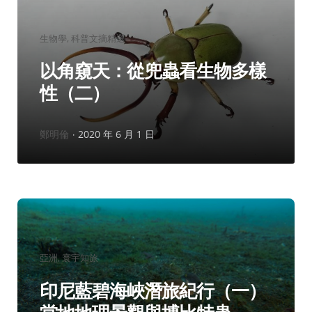
分
生物學
科普文摘精選
類：
以角窺天：從兜蟲看生物多樣
性（二）
作
鄭明倫
2020 年 6 月 1 日
者：
分
亞洲
寰宇知旅
類：
印尼藍碧海峽潛旅紀行（一）