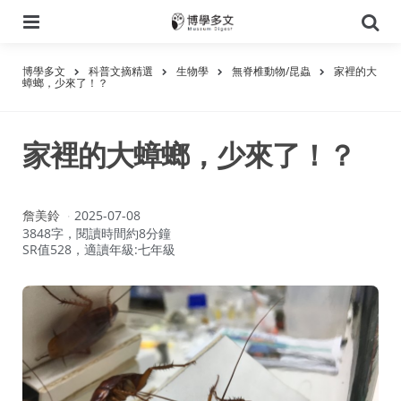
選
搜
單
尋
博學多文
科普文摘精選
生物學
無脊椎動物/昆蟲
家裡的大
蟑螂，少來了！？
家裡的大蟑螂，少來了！？
作
詹美鈴
2025-07-08
者：
3848字，閱讀時間約8分鐘
SR值528，適讀年級:七年級