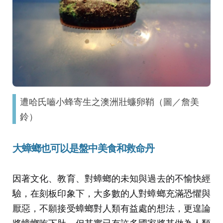
遭哈氏嚙小蜂寄生之澳洲壯蠊卵鞘（圖／詹美
鈴）
大蟑螂也可以是盤中美食和救命丹
因著文化、教育、對蟑螂的未知與過去的不愉快經
驗，在刻板印象下，大多數的人對蟑螂充滿恐懼與
厭惡，不願接受蟑螂對人類有益處的想法，更遑論
將蟑螂吃下肚，但其實已有許多國家將其做為人類