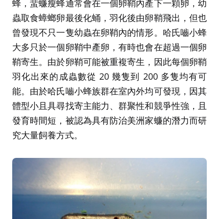
蜂，蜚蠊瘦蜂通常會在一個卵鞘內產下一顆卵，幼
蟲取食蟑螂卵最後化蛹，羽化後由卵鞘飛出，但也
曾發現不只一隻幼蟲在卵鞘內的情形。哈氏嚙小蜂
大多只於一個卵鞘中產卵，有時也會在超過一個卵
鞘寄生。由於卵鞘可能被重複寄生，因此每個卵鞘
羽化出來的成蟲數從 20 幾隻到 200 多隻均有可
能。由於哈氏嚙小蜂族群在室內外均可發現，因其
體型小且具尋找寄主能力、群聚性和競爭性強，且
發育時間短，被認為具有防治美洲家蠊的潛力而研
究大量飼養方式。