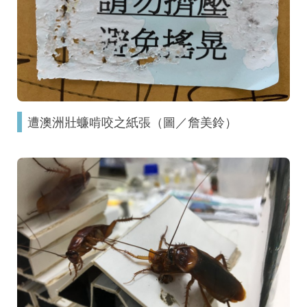
遭澳洲壯蠊啃咬之紙張（圖／詹美鈴）