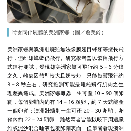
啃食同伴屍體的美洲家蠊（圖／詹美鈴）
美洲家蠊與澳洲壯蠊雖無法像膜翅目蜂類等擅長飛
行，但雌雄蟑螂仍飛行。研究學者曾以繫留飛行方
式進行測試，發現雄美洲家蠊可飛行約 5 – 6 分鐘
之久，雌蟲因體型較大且翅較短，只能短暫飛行約
3 – 8 秒左右，研究推測可能是雌雄飛行肌肉之生
理差異造成。美洲家蠊雌蟲一生可產 10 – 90 個卵
鞘，每個卵鞘內約有 14 – 16 顆卵，約 7 天就能產
一個卵鞘；澳洲壯蠊則一生可產 20 – 30 卵鞘，卵
鞘內約 22 – 24 顆卵。雖然兩者皆能以咬下周遭纖
維或泥沙混合唾液包覆卵鞘表面，但筆者發現澳洲