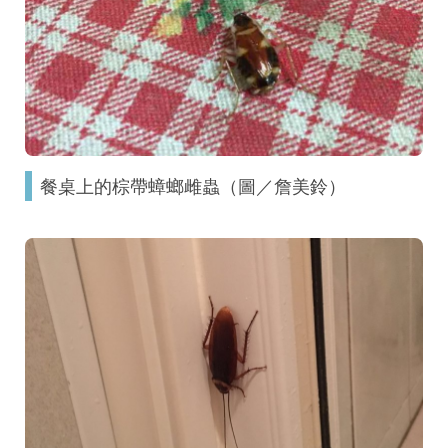
餐桌上的棕帶蟑螂雌蟲（圖／詹美鈴）