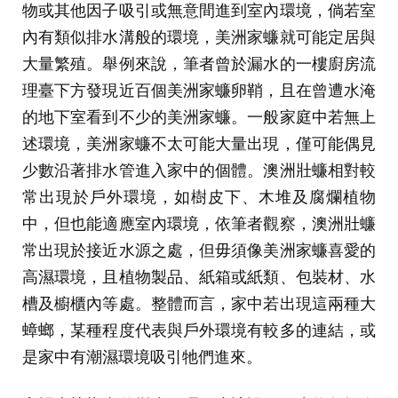
物或其他因子吸引或無意間進到室內環境，倘若室
內有類似排水溝般的環境，美洲家蠊就可能定居與
大量繁殖。舉例來說，筆者曾於漏水的一樓廚房流
理臺下方發現近百個美洲家蠊卵鞘，且在曾遭水淹
的地下室看到不少的美洲家蠊。一般家庭中若無上
述環境，美洲家蠊不太可能大量出現，僅可能偶見
少數沿著排水管進入家中的個體。澳洲壯蠊相對較
常出現於戶外環境，如樹皮下、木堆及腐爛植物
中，但也能適應室內環境，依筆者觀察，澳洲壯蠊
常出現於接近水源之處，但毋須像美洲家蠊喜愛的
高濕環境，且植物製品、紙箱或紙類、包裝材、水
槽及櫥櫃內等處。整體而言，家中若出現這兩種大
蟑螂，某種程度代表與戶外環境有較多的連結，或
是家中有潮濕環境吸引牠們進來。