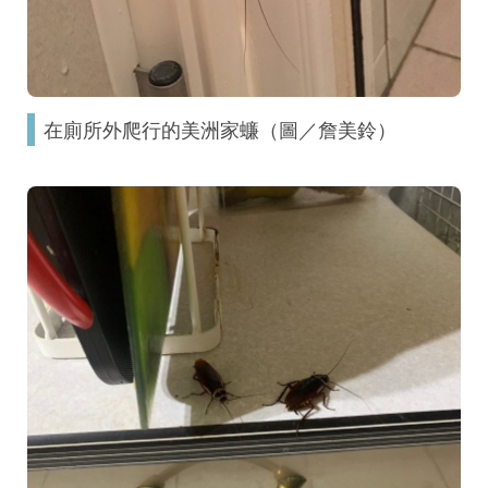
在廁所外爬行的美洲家蠊（圖／詹美鈴）