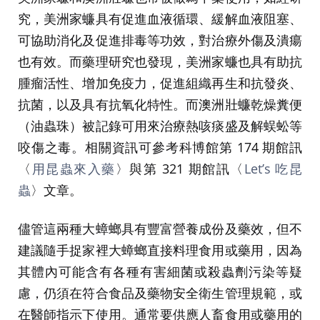
究，美洲家蠊具有促進血液循環、緩解血液阻塞、
可協助消化及促進排毒等功效，對治療外傷及潰瘍
也有效。而藥理研究也發現，美洲家蠊也具有助抗
腫瘤活性、增加免疫力，促進組織再生和抗發炎、
抗菌，以及具有抗氧化特性。而澳洲壯蠊乾燥糞便
（油蟲珠）被記錄可用來治療熱咳痰盛及解蜈蚣等
咬傷之毒。相關資訊可參考科博館第 174 期館訊
〈
用昆蟲來入藥
〉與第 321 期館訊〈
Let’s 吃昆
蟲
〉文章。
儘管這兩種大蟑螂具有豐富營養成份及藥效，但不
建議隨手捉家裡大蟑螂直接料理食用或藥用，因為
其體內可能含有各種有害細菌或殺蟲劑污染等疑
慮，仍須在符合食品及藥物安全衛生管理規範，或
在醫師指示下使用。通常要供應人畜食用或藥用的