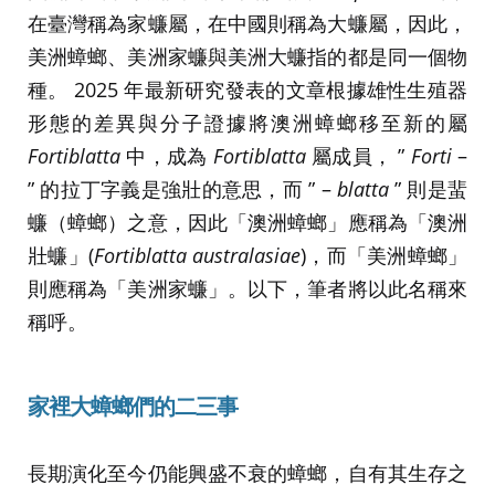
在臺灣稱為家蠊屬，在中國則稱為大蠊屬，因此，
美洲蟑螂、美洲家蠊與美洲大蠊指的都是同一個物
種。 2025 年最新研究發表的文章根據雄性生殖器
形態的差異與分子證據將澳洲蟑螂移至新的屬
Fortiblatta
中，成為
Fortiblatta
屬成員， ”
Forti
–
” 的拉丁字義是強壯的意思，而 ” –
blatta
” 則是蜚
蠊（蟑螂）之意，因此「澳洲蟑螂」應稱為「澳洲
壯蠊」(
Fortiblatta australasiae
)，而「美洲蟑螂」
則應稱為「美洲家蠊」。以下，筆者將以此名稱來
稱呼。
家裡大蟑螂們的二三事
長期演化至今仍能興盛不衰的蟑螂，自有其生存之