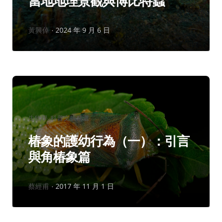
當地地理景觀與博比特蟲
作
黃興倬
2024 年 9 月 6 日
者：
分
生物學
科普文摘精選
類：
椿象的護幼行為（一）：引言
與角椿象篇
作
蔡經甫
2017 年 11 月 1 日
者：