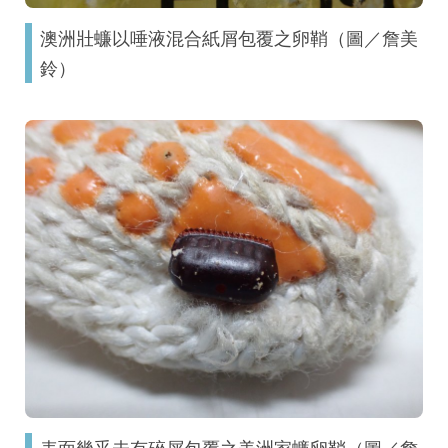
澳洲壯蠊以唾液混合紙屑包覆之卵鞘（圖／詹美
鈴）