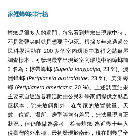
家裡蟑螂排行榜
蟑螂是很多人的罩門，每當看到蟑螂出現家中時，
不是驚聲尖叫就是想要呼伊死。根據多年來透過公
民科學活動在 200 多個室內環境中取得之黏蟲屋
調查樣本，可發現最常出現於室內環境中的蟑螂前
3 名為：棕帶蟑螂 (
Supella longipalpa
, 23 %)、澳
洲蟑螂 (
Periplaneta australasiae
, 23 %)、美洲蟑
螂 (
Periplaneta americana
, 20 %)。上述調查結果
主要來自透過各種活動由公民科學家們提供之黏蟲
屋樣本，除未放餌劑外，在每家的放置數量、天
數、位置、場所、房型等均有差異，無法呈現真正
狀況，但仍能做為參考。棕帶蟑螂 為近幾十年入
侵臺灣的外來種，最初發現於南部，現在則幾乎全