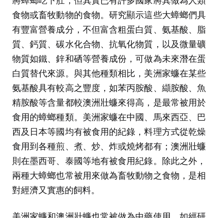
食物或畜牧動物的食物。研究顯示這些大蟑螂們具
有豐富營養成分，不但富含粗蛋白質、氨基酸、脂
質、鈣質、碳水化合物、抗氧化物質，以及微量礦
物質如鐵、鋅和硒等營養成份，可做為未來潛在蛋
白質替代來源。與其他種類相比，美洲家蠊在某些
氨基酸具有較高之豐度，如苯丙胺酸、纈胺酸、魚
精胺酸等含量都較澳洲壯蠊來得高，是最常被用於
食用的蟑螂種類。美洲家蠊在中國、馬來西亞、巴
西及日本等國均有被食用的紀錄，料理方式從乾燥
食用到各種煎、煮、炒、炸或燒烤都有；澳洲壯蠊
則在墨西哥、泰國等地有被食用紀錄。除此之外，
兩種大蟑螂也常被用來做為畜牧動物之食物，是相
對經濟又實惠的飼料。
美洲家蠊和澳洲壯蠊也常被做為中藥使用，如經研