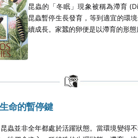
昆蟲的「冬眠」現象被稱為滯育 (Dia
昆蟲暫停生長發育，等到適宜的環境
續成長。家蠶的卵便是以滯育的形態
生命的暫停鍵
多昆蟲並非全年都處於活躍狀態。當環境變得不