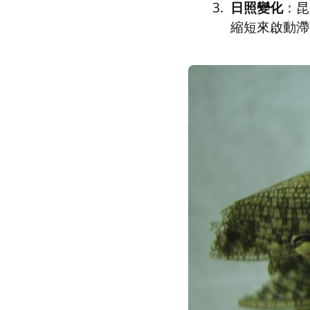
日照變化
：昆
縮短來啟動滯