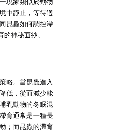
一現象類似於動物
境中靜止，等待適
同昆蟲如何調控滯
育的神秘面紗。
策略。當昆蟲進入
降低，從而減少能
哺乳動物的冬眠混
滯育通常是一種長
動；而昆蟲的滯育