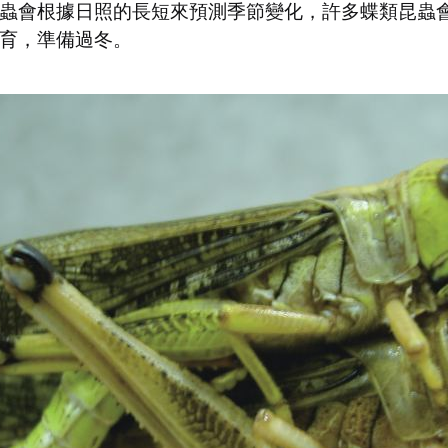
蟲會根據日照的長短來預測季節變化，許多蝶類昆蟲
育，準備過冬。