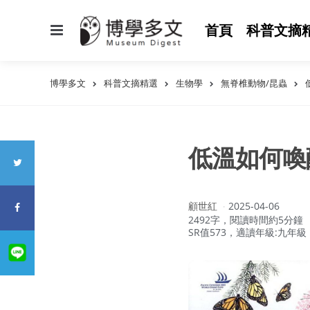
選
首頁
科普文摘
單
博學多文
科普文摘精選
生物學
無脊椎動物/昆蟲
低溫如何喚
作
顧世紅
2025-04-06
者：
2492字，閱讀時間約5分鐘
SR值573，適讀年級:九年級