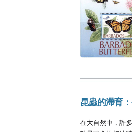
昆蟲的滯育：
在大自然中，許