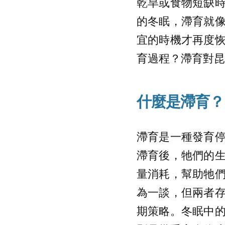
乾旱或食物短缺
的冬眠，滯育就
宜的時機才再度
育過程？滯育對昆
什麼是滯育？
滯育是一種發育
滯育後，牠們的
量消耗，幫助牠
為一談，但兩者
期策略。冬眠中