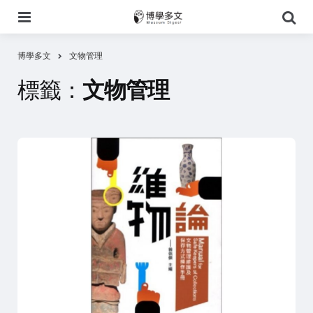
選
搜
單
尋
博學多文
文物管理
標籤：
文物管理