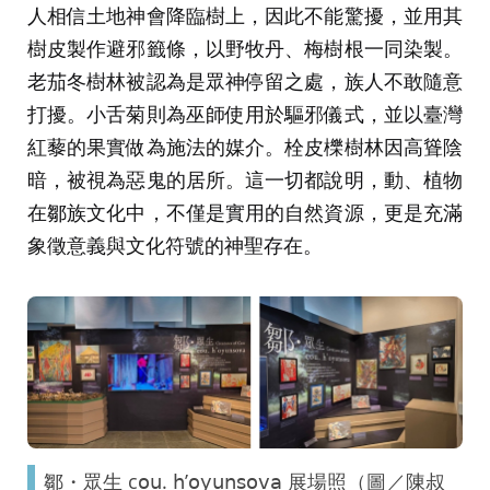
人相信土地神會降臨樹上，因此不能驚擾，並用其
樹皮製作避邪籤條，以野牧丹、梅樹根一同染製。
老茄冬樹林被認為是眾神停留之處，族人不敢隨意
打擾。小舌菊則為巫師使用於驅邪儀式，並以臺灣
紅藜的果實做為施法的媒介。栓皮櫟樹林因高聳陰
暗，被視為惡鬼的居所。這一切都說明，動、植物
在鄒族文化中，不僅是實用的自然資源，更是充滿
象徵意義與文化符號的神聖存在。
鄒・眾生 c𝗈𝗎. 𝗁’𝗈𝗒𝗎𝗇𝗌𝗈𝗏𝖺 展場照（圖／陳叔