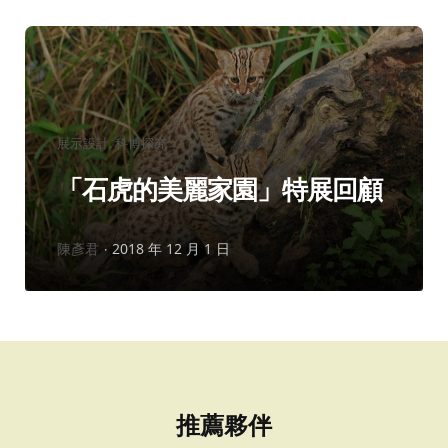
分
展示設計
科博探究
類：
「石虎的美麗家園」特展回顧
作
陳彥君
2018 年 12 月 1 日
者：
推薦夥伴