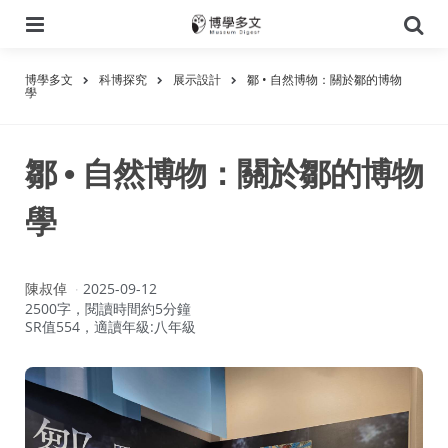
選
搜
單
尋
博學多文
科博探究
展示設計
鄒 • 自然博物：關於鄒的博物
學
鄒 • 自然博物：關於鄒的博物
學
作
陳叔倬
2025-09-12
者：
2500字，閱讀時間約5分鐘
SR值554，適讀年級:八年級