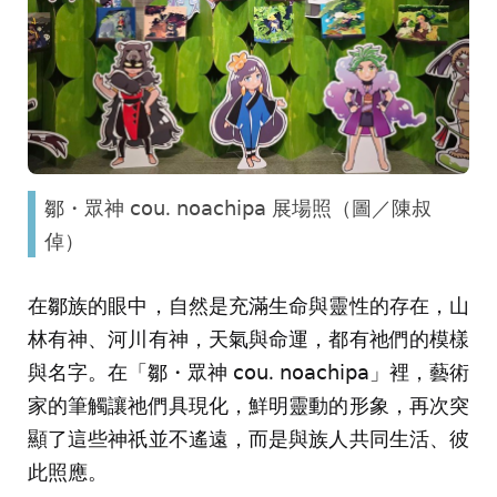
鄒・眾神 𝖼𝗈𝗎. 𝗇𝗈𝖺𝖼𝗁𝗂𝗉𝖺 展場照（圖／陳叔
倬）
在鄒族的眼中，自然是充滿生命與靈性的存在，山
林有神、河川有神，天氣與命運，都有祂們的模樣
與名字。在「鄒・眾神 𝖼𝗈𝗎. 𝗇𝗈𝖺𝖼𝗁𝗂𝗉𝖺」裡，藝術
家的筆觸讓祂們具現化，鮮明靈動的形象，再次突
顯了這些神祇並不遙遠，而是與族人共同生活、彼
此照應。