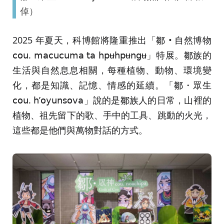
倬）
2025 年夏天，科博館將隆重推出「鄒 • 自然博物
𝖼𝗈𝗎. 𝗆𝖺𝖼𝗎𝖼𝗎𝗆𝖺 𝗍𝖺 𝗁𝗉ʉ𝗁𝗉ʉ𝗇𝗀ʉ」特展。鄒族的
生活與自然息息相關，每種植物、動物、環境變
化，都是知識、記憶、情感的延續。「鄒・眾生
𝖼𝗈𝗎. 𝗁’𝗈𝗒𝗎𝗇𝗌𝗈𝗏𝖺」說的是鄒族人的日常，山裡的
植物、祖先留下的歌、手中的工具、跳動的火光，
這些都是他們與萬物對話的方式。