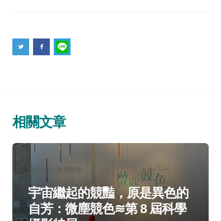
相關文章
分
展示設計
科博探究
類：
宇宙繼起的競豔，原是異色的
自芳：微塵競色≋第 8 屆科學