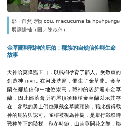
鄒・自然博物 𝖼𝗈𝗎. 𝗆𝖺𝖼𝗎𝖼𝗎𝗆𝖺 𝗍𝖺 𝗁𝗉ʉ𝗁𝗉ʉ𝗇𝗀ʉ
展廳掛軸（圖／陳叔倬）
金草蘭與戰神的庇佑：鄒族的自然信仰與生命
故事
天神哈莫降臨玉山，以楓樹孕育了鄒人。受敬重的
創造神 nivnu 在河邊洗頭，催生了金草蘭。金草
蘭在鄒族信仰中地位崇高，戰神的居所遍布金草
蘭，因此部落會所的屋頂須種植金草蘭以示其存
在，參戰的勇士們也佩戴金草蘭頭飾，藉此獲得戰
神的庇佑與認可。雀榕被視為神樹，是舉行戰祭時
戰神降下的階梯。秋冬時節，山芙蓉開花之際，鄒