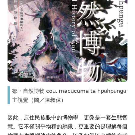
鄒・自然博物 𝖼𝗈𝗎. 𝗆𝖺𝖼𝗎𝖼𝗎𝗆𝖺 𝗍𝖺 𝗁𝗉ʉ𝗁𝗉ʉ𝗇𝗀ʉ
主視覺（圖／陳叔倬）
因此，原住民族眼中的博物學，更像是一套生態智
慧。它不僅關乎物種的辨識，更重要的是理解每個