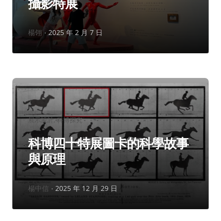
攝影特展
作
楊翎
2025 年 2 月 7 日
者：
分
展示設計
科博探究
類：
科博四十特展圖卡的科學故事
與原理
作
楊中信
2025 年 12 月 29 日
者：