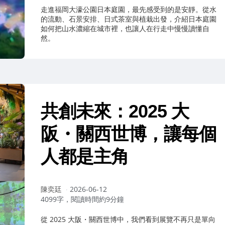
走進福岡大濠公園日本庭園，最先感受到的是安靜。從水
的流動、石景安排、日式茶室與植栽出發，介紹日本庭園
如何把山水濃縮在城市裡，也讓人在行走中慢慢讀懂自
然。
共創未來：2025 大
阪・關西世博，讓每個
人都是主角
作
陳奕廷
2026-06-12
者：
4099字，閱讀時間約9分鐘
從 2025 大阪・關西世博中，我們看到展覽不再只是單向