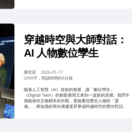
穿越時空與大師對話：
AI 人物數位孿生
作
陳奕廷
2026-01-17
者：
2999字，閱讀時間約6分鐘
隨著人工智慧（AI）技術的發展，讓「數位孿生」
（Digital Twin）的創新應用又來到一波新的浪潮。我們不
僅能保存文物標本的外觀，更能重現歷史人物的「靈
魂」，將知識的單向傳遞更昇華成跨越時空的雙向對話。