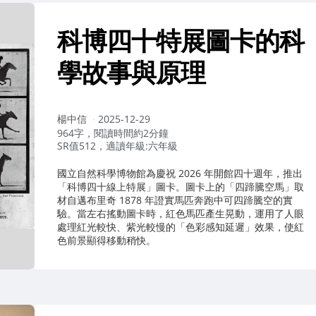
科博四十特展圖卡的科
學故事與原理
作
楊中信
2025-12-29
者：
964字，閱讀時間約2分鐘
SR值512，適讀年級:六年級
國立自然科學博物館為慶祝 2026 年開館四十週年，推出
「科博四十線上特展」圖卡。圖卡上的「四蹄騰空馬」取
材自邁布里奇 1878 年證實馬匹奔跑中可四蹄騰空的實
驗。當左右搖動圖卡時，紅色馬匹產生晃動，運用了人眼
處理紅光較快、紫光較慢的「色彩感知延遲」效果，使紅
色前景顯得移動稍快。