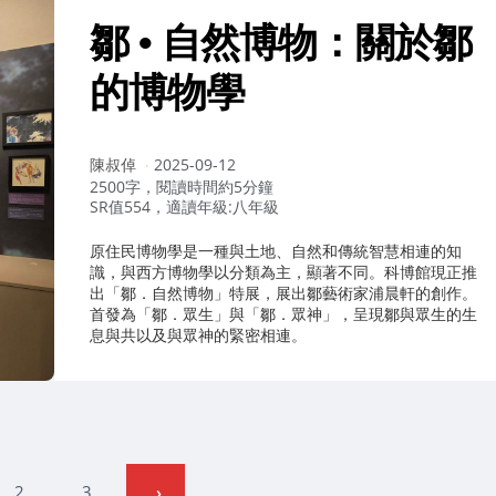
鄒 • 自然博物：關於鄒
的博物學
作
陳叔倬
2025-09-12
者：
2500字，閱讀時間約5分鐘
SR值554，適讀年級:八年級
原住民博物學是一種與土地、自然和傳統智慧相連的知
識，與西方博物學以分類為主，顯著不同。科博館現正推
出「鄒．自然博物」特展，展出鄒藝術家浦晨軒的創作。
首發為「鄒．眾生」與「鄒．眾神」，呈現鄒與眾生的生
息與共以及與眾神的緊密相連。
2
3