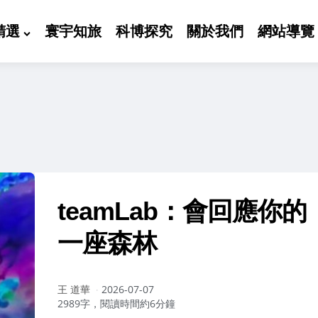
精選
寰宇知旅
科博探究
關於我們
網站導覽
teamLab：會回應你的
一座森林
作
王 道華
2026-07-07
者：
2989字，閱讀時間約6分鐘