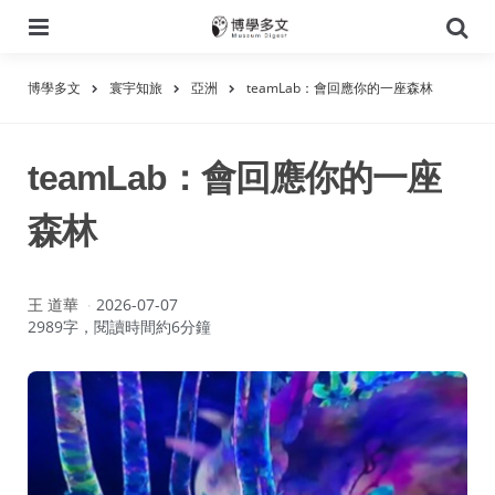
選
搜
單
尋
博學多文
寰宇知旅
亞洲
teamLab：會回應你的一座森林
teamLab：會回應你的一座
森林
作
王 道華
2026-07-07
者：
2989字，閱讀時間約6分鐘