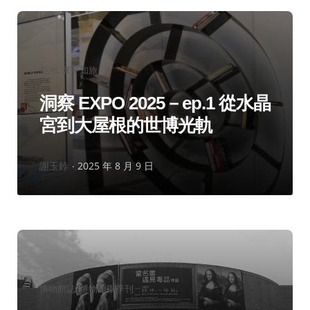
分
亞洲
寰宇知旅
類：
洞察 EXPO 2025－ep.1 從水晶
宮到大屋根的世博光軌
作
謝玉鈴
2025 年 8 月 9 日
者：
分
博物館誌
博物館學季刊
類：