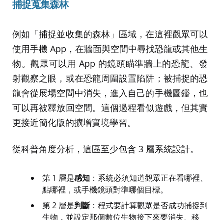
捕捉蒐集森林
例如「捕捉並收集的森林」區域，在這裡觀眾可以
使用手機 App，在牆面與空間中尋找恐龍或其他生
物。觀眾可以用 App 的鏡頭瞄準牆上的恐龍、發
射觀察之眼，或在恐龍周圍設置陷阱；被捕捉的恐
龍會從展場空間中消失，進入自己的手機圖鑑，也
可以再被釋放回空間。這個過程看似遊戲，但其實
更接近簡化版的擴增實境學習。
從科普角度分析，這區至少包含 3 層系統設計。
第 1 層是
感知
：系統必須知道觀眾正在看哪裡、
點哪裡，或手機鏡頭對準哪個目標。
第 2 層是
判斷
：程式要計算觀眾是否成功捕捉到
生物，並設定那個數位生物接下來要消失、移