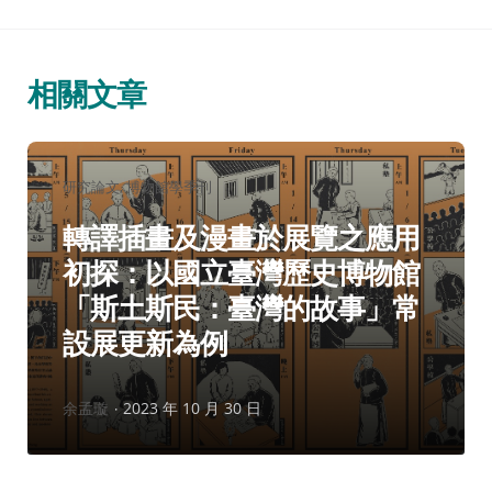
相關文章
分
研究論文
博物館學季刊
類：
轉譯插畫及漫畫於展覽之應用
初探：以國立臺灣歷史博物館
「斯土斯民：臺灣的故事」常
設展更新為例
作
余孟璇
2023 年 10 月 30 日
者：