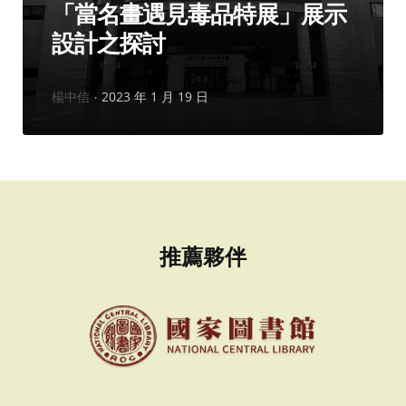
「當名畫遇見毒品特展」展示
設計之探討
作
楊中信
2023 年 1 月 19 日
者：
推薦夥伴