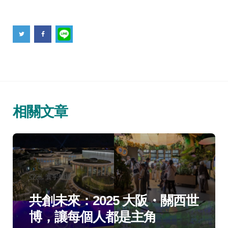
相關文章
分
亞洲
寰宇知旅
類：
共創未來：2025 大阪・關西世
博，讓每個人都是主角