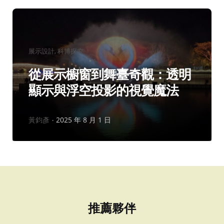
分
展示設計
科博探究
類：
從展示櫥窗到舞臺奇觀：透明
顯示與浮空投影的視覺魔法
作
黃鈞彥
2025 年 8 月 1 日
者：
推薦夥伴