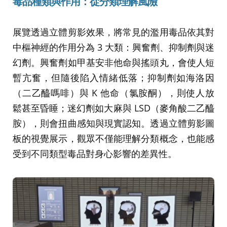
毒品種類與作用：從分類理解風險
展覽透過立體剪影效果，將常見的濫用毒品依其對
中樞神經的作用分為 3 大類：興奮劑、抑制劑與迷
幻劑。興奮劑如甲基安非他命與搖頭丸，會使人短
暫亢奮，但隨後陷入情緒低落；抑制劑如海洛因
（二乙醯嗎啡）與 K 他命（氯胺酮），則使人放
鬆甚至昏睡；迷幻劑如大麻與 LSD（麥角酸二乙醯
胺），則會扭曲感知與現實認知。透過立體剪影圖
板的視覺展示，觀眾不僅能理解分類概念，也能感
受到不同類型毒品對身心影響的差異性。