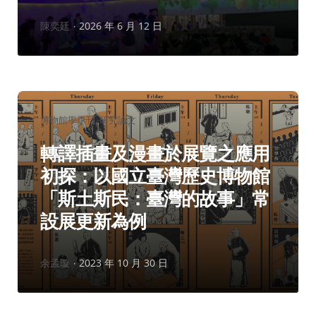
作
陳奕廷
2026 年 6 月 12 日
者：
分
博物館學季刊
研究論文
類：
轉譯插畫及漫畫於展覽之應用
初探：以國立臺灣歷史博物館
「斯土斯民：臺灣的故事」常
設展更新為例
作
余孟璇
2023 年 10 月 30 日
者：