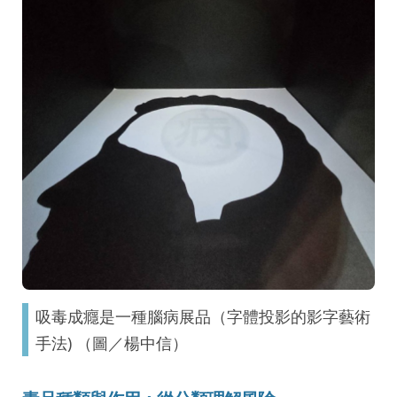
吸毒成癮是一種腦病展品（字體投影的影字藝術
手法) （圖／楊中信）