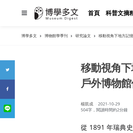
選
首頁
科普文摘
單
博學多文
博物館學季刊
研究論文
移動視角下地方記
移動視角下
戶外博物館
作
楊凱成
2021-10-29
者：
504字，閱讀時間約2分鐘
從 1891 年