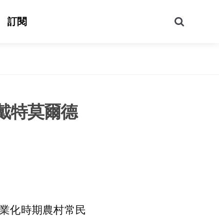
搜
訂閱
尋
戴特莫爾德
工業化時期農村常民