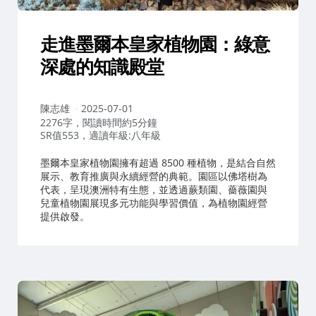
走進墨爾本皇家植物園：綠意
深處的知識殿堂
作
陳志雄
2025-07-01
者：
2276字，閱讀時間約5分鐘
SR值553，適讀年級:八年級
墨爾本皇家植物園擁有超過 8500 種植物，是結合自然
展示、教育推廣與永續經營的典範。園區以佛塔樹為
代表，呈現澳洲特有生態，並透過蕨類園、薔薇園與
兒童植物園展現多元功能與學習價值，為植物園經營
提供啟發。