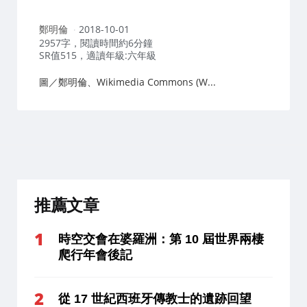
作
鄭明倫
2018-10-01
者：
2957字，閱讀時間約6分鐘
SR值515，適讀年級:六年級
圖／鄭明倫、Wikimedia Commons (W...
推薦文章
時空交會在婆羅洲：第 10 屆世界兩棲
爬行年會後記
從 17 世紀西班牙傳教士的遺跡回望