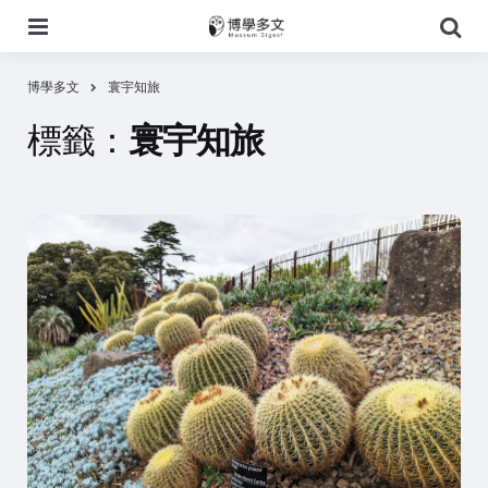
選
搜
單
尋
博學多文
寰宇知旅
標籤：
寰宇知旅