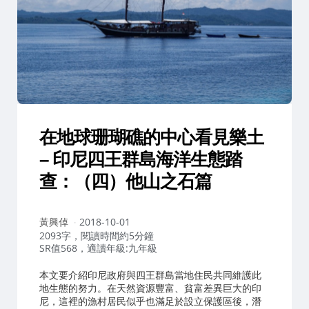
在地球珊瑚礁的中心看見樂土
– 印尼四王群島海洋生態踏
查：（四）他山之石篇
作
黃興倬
2018-10-01
者：
2093字，閱讀時間約5分鐘
SR值568，適讀年級:九年級
本文要介紹印尼政府與四王群島當地住民共同維護此
地生態的努力。在天然資源豐富、貧富差異巨大的印
尼，這裡的漁村居民似乎也滿足於設立保護區後，潛