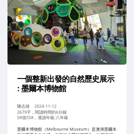
一個整新出發的自然歷史展示
: 墨爾本博物館
作
陳志雄
2024-11-12
者：
2679字，閱讀時間約6分鐘
SR值558，適讀年級:八年級
墨爾本博物館（Melbourne Museum）是澳洲墨爾本