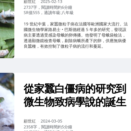
作
顧世紅
2025-02-13
者：
2737字，閱讀時間約6分鐘
SR值555，適讀年級:八年級
19 世紀中葉，家蠶微粒子病在法國等歐洲國家大流行。法
國微生物學家路易士 • 巴斯德經過 5 年多的研究，發現該
病主要透過受感染母蛾的卵傳播。他發明了母蛾袋檢法，
透過顯微鏡檢查母蛾，剔除病蛾所產下的卵，供應無病優
良蠶種，有效控制了微粒子病的流行和蔓延。
從家蠶白僵病的研究到
微生物致病學說的誕生
作
顧世紅
2024-03-05
者：
2358字，閱讀時間約5分鐘