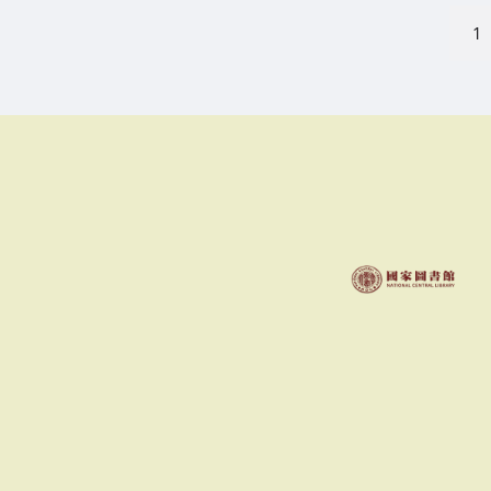
文
1
章
分
頁