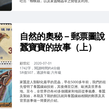
吐出「蜘蛛絲」以及家蠶蛹蟲草之開發及利用。
自然的奧秘－郵票圖說
蠶寶寶的故事（上）
作
顧世紅
2020-07-01
者：
1742字，閱讀時間約4分鐘
SR值507，適讀年級:六年級
家蠶是人類馴化最早的昆蟲，早在5000多年前，我們的祖
先發明了養蠶繅絲技術，其後傳至亞洲、歐洲及世界各
地。至今，全世界仍有40多個國家和地區從事栽桑、養蠶
及製絲，本期及下期的館訊就與養蠶繅絲相關的郵票及其
背景故事做一簡要的介紹。