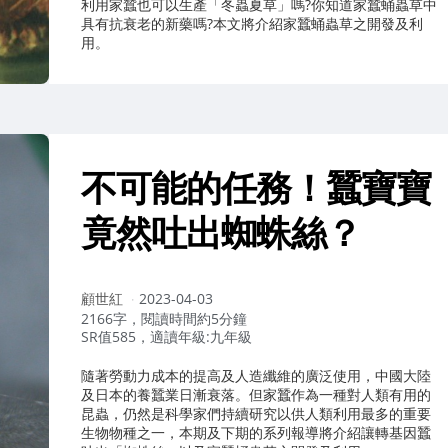
利用家蠶也可以生產「冬蟲夏草」嗎?你知道家蠶蛹蟲草中
具有抗衰老的新藥嗎?本文將介紹家蠶蛹蟲草之開發及利
用。
不可能的任務！蠶寶寶
竟然吐出蜘蛛絲？
作
顧世紅
2023-04-03
者：
2166字，閱讀時間約5分鐘
SR值585，適讀年級:九年級
隨著勞動力成本的提高及人造纖維的廣泛使用，中國大陸
及日本的養蠶業日漸衰落。但家蠶作為一種對人類有用的
昆蟲，仍然是科學家們持續研究以供人類利用最多的重要
生物物種之一，本期及下期的系列報導將介紹讓轉基因蠶