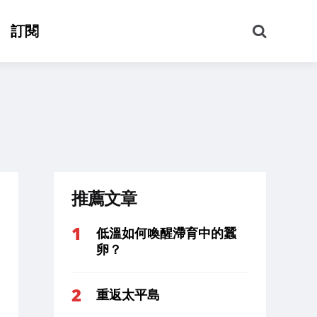
搜
訂閱
尋
推薦文章
低溫如何喚醒滯育中的蠶
卵？
重返太平島