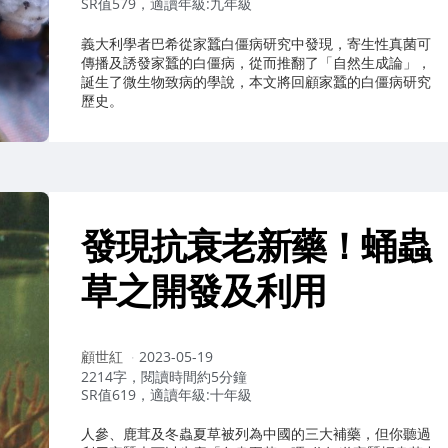
SR值579，適讀年級:九年級
義大利學者巴希從家蠶白僵病研究中發現，寄生性真菌可
傳播及誘發家蠶的白僵病，從而推翻了「自然生成論」，
誕生了微生物致病的學說，本文將回顧家蠶的白僵病研究
歷史。
發現抗衰老新藥！蛹蟲
草之開發及利用
作
顧世紅
2023-05-19
者：
2214字，閱讀時間約5分鐘
SR值619，適讀年級:十年級
人參、鹿茸及冬蟲夏草被列為中國的三大補藥，但你聽過