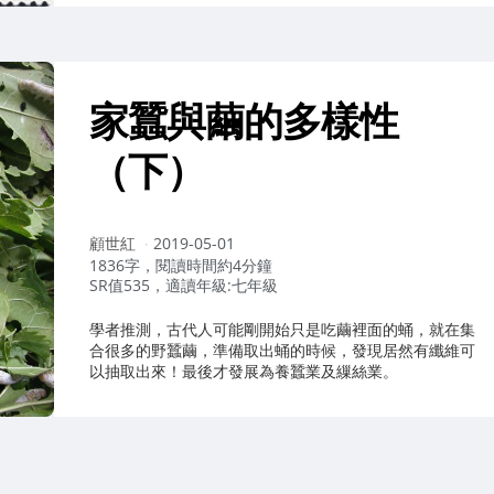
家蠶與繭的多樣性
（下）
作
顧世紅
2019-05-01
者：
1836字，閱讀時間約4分鐘
SR值535，適讀年級:七年級
學者推測，古代人可能剛開始只是吃繭裡面的蛹，就在集
合很多的野蠶繭，準備取出蛹的時候，發現居然有纖維可
以抽取出來！最後才發展為養蠶業及繅絲業。