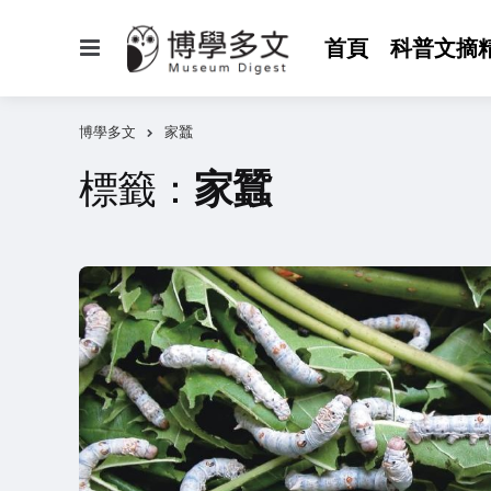
選
首頁
科普文摘
單
博學多文
家蠶
標籤：
家蠶