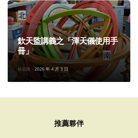
分
科普文摘精選
天文物理
類：
欽天監講義之「渾天儀使用手
冊」
作
林志隆
2026 年 4 月 3 日
者：
推薦夥伴