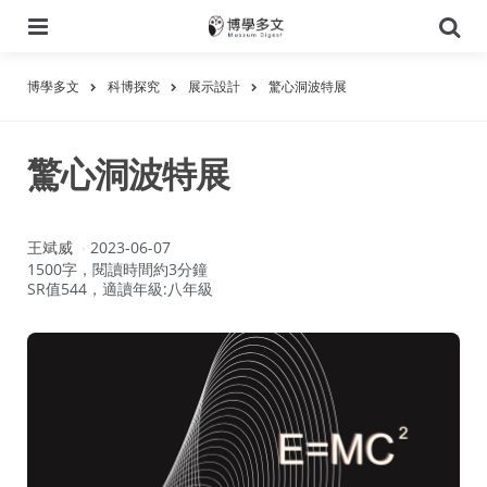
選
搜
單
尋
博學多文
科博探究
展示設計
驚心洞波特展
驚心洞波特展
作
王斌威
2023-06-07
者：
1500字，閱讀時間約3分鐘
SR值544，適讀年級:八年級