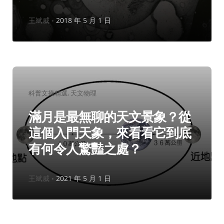
作
王斌威
2018 年 5 月 1 日
者：
分
科普文摘精選
天文物理
類：
滿月是最無聊的天文景象？從
這個入門天象，來看看它到底
有何令人驚豔之處？
作
王斌威
2021 年 5 月 1 日
者：