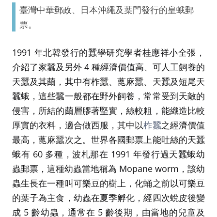
臺灣中華郵政、日本沖繩及葉門發行的皇蛾郵
票。
1991 年北韓發行的蠶學研究學者桂應祥小全張，
介紹了家蠶及另外 4 種經濟價值高、可人工飼養的
天蠶及其繭，其中有柞蠶、蓖麻蠶、天蠶及短尾天
蠶蛾，這些蠶一般都在野外飼養，常常受到天敵的
侵害，所結的繭層膠著堅實，絲較粗，能織造比較
厚實的衣料，適合做西服，其中以
柞蠶
之經濟價值
最高，蓖麻蠶次之。世界各國郵票上能吐絲的天蠶
蛾有 60 多種，波札那在 1991 年發行過天蠶蛾幼
蟲郵票，這種幼蟲當地稱為 Mopane worm，該幼
蟲生長在一種叫可樂豆的樹上，化蛹之前以可樂豆
的葉子為主食，幼蟲在夏季孵化，經四次蛻皮後變
成 5 齡幼蟲，通常在 5 齡後期，由當地的兒童及