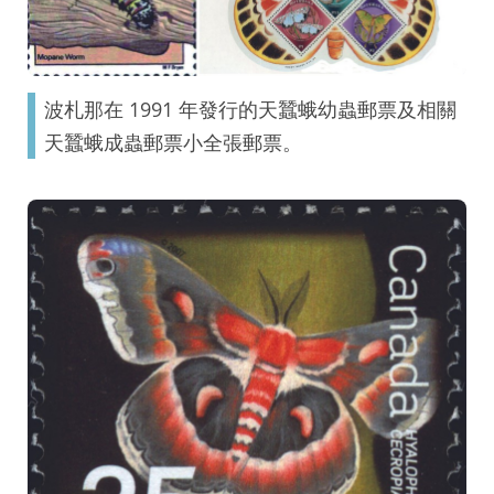
波札那在 1991 年發行的天蠶蛾幼蟲郵票及相關
天蠶蛾成蟲郵票小全張郵票。