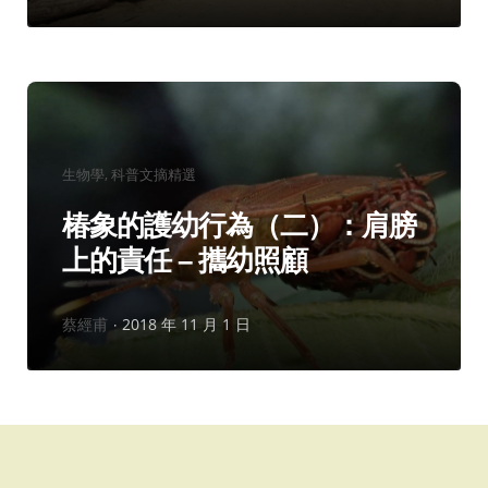
分
生物學
科普文摘精選
類：
椿象的護幼行為（二）：肩膀
上的責任 – 攜幼照顧
作
蔡經甫
2018 年 11 月 1 日
者：