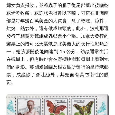
婦女負責採收，並將蟲子的腸子從尾部擠出後曬乾
或烤乾收藏，或許您覺得難以下嚥，可它在非洲南
部是每年幾百萬美金的大買賣，除了乾吃、涼拌、
烘烤、熱炒外，還有做成罐頭的，此外，波札那還
發行了相關天蠶蛾成蟲郵票小全張。加拿大發行的
郵票上的惜可比天蠶蛾是北美最大的夜行性蛾類之
一，翅膀張開後能夠達到 15 公分，幼蟲通常生活
在楓樹上，但有時也會在野櫻桃樹和樺樹上看到牠
們的身影。英國愛爾蘭及根西島所發行的皇帝蛾郵
票，成蟲除了會吐絲外，其翅面有具防衛性的眼
斑。