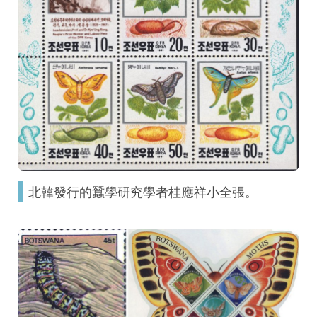
北韓發行的蠶學研究學者桂應祥小全張。