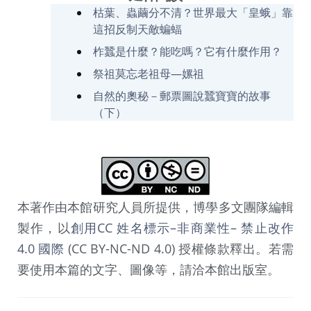
枯葉、蟲繭分不清？世界最大「皇蛾」靠
這招反制天敵蝙蝠
柞蠶是什麼？能吃嗎？它有什麼作用？
祭祖莫忘老祖母—嫘祖
自然的奧秘－郵票圖說蠶寶寶的故事
（下）
本著作由本館研究人員所提供，博學多文團隊編輯
製作，以
創用CC 姓名標示–非商業性– 禁止改作
4.0 國際
(CC BY-NC-ND 4.0) 授權條款釋出。若需
要使用本篇的文字、圖像等，請洽本館出版室。