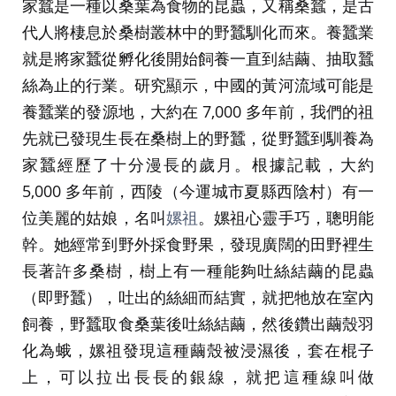
家蠶是一種以桑葉為食物的昆蟲，又稱桑蠶，是古
代人將棲息於桑樹叢林中的野蠶馴化而來。養蠶業
就是將家蠶從孵化後開始飼養一直到結繭、抽取蠶
絲為止的行業。研究顯示，中國的黃河流域可能是
養蠶業的發源地，大約在 7,000 多年前，我們的祖
先就已發現生長在桑樹上的野蠶，從野蠶到馴養為
家蠶經歷了十分漫長的歲月。根據記載，大約
5,000 多年前，西陵（今運城市夏縣西陰村）有一
位美麗的姑娘，名叫
嫘祖
。嫘祖心靈手巧，聰明能
幹。她經常到野外採食野果，發現廣闊的田野裡生
長著許多桑樹，樹上有一種能夠吐絲結繭的昆蟲
（即野蠶），吐出的絲細而結實，就把牠放在室內
飼養，野蠶取食桑葉後吐絲結繭，然後鑽出繭殼羽
化為蛾，嫘祖發現這種繭殼被浸濕後，套在棍子
上，可以拉出長長的銀線，就把這種線叫做