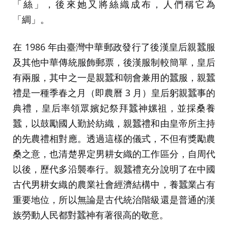
「絲」，後來她又將絲織成布，人們稱它為
「綢」。
在 1986 年由臺灣中華郵政發行了後漢皇后親蠶服
及其他中華傳統服飾郵票，後漢服制較簡單，皇后
有兩服，其中之一是親蠶和朝會兼用的蠶服，親蠶
禮是一種季春之月（即農曆 3 月）皇后躬親蠶事的
典禮，皇后率領眾嬪妃祭拜蠶神嫘祖，並採桑養
蠶，以鼓勵國人勤於紡織，親蠶禮和由皇帝所主持
的先農禮相對應。透過這樣的儀式，不但有獎勵農
桑之意，也清楚界定男耕女織的工作區分，自周代
以後，歷代多沿襲奉行。親蠶禮充分說明了在中國
古代男耕女織的農業社會經濟結構中，養蠶業占有
重要地位，所以無論是古代統治階級還是普通的漢
族勞動人民都對蠶神有著很高的敬意。