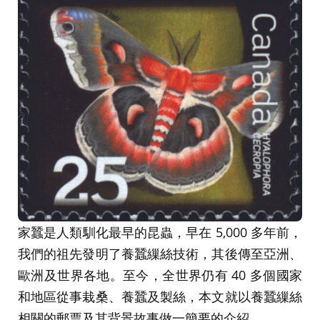
家蠶是人類馴化最早的昆蟲，早在 5,000 多年前，
我們的祖先發明了養蠶繅絲技術，其後傳至亞洲、
歐洲及世界各地。至今，全世界仍有 40 多個國家
和地區從事栽桑、養蠶及製絲，本文就以養蠶繅絲
相關的郵票及其背景故事做一簡要的介紹。