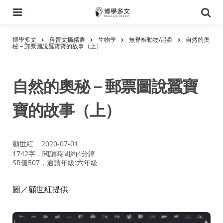
選
搜
單
尋
博學多文
科普文摘精選
生物學
無脊椎動物/昆蟲
自然的奧
秘－郵票圖說蠶寶寶的故事（上）
自然的奧秘－郵票圖說蠶寶
寶的故事（上）
作
顧世紅
2020-07-01
者：
1742字，閱讀時間約4分鐘
SR值507，適讀年級:六年級
圖／顧世紅提供