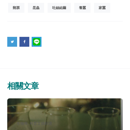
郵票
昆蟲
吐絲結繭
養蠶
家蠶
相關文章
分
生物學
科普文摘精選
類：