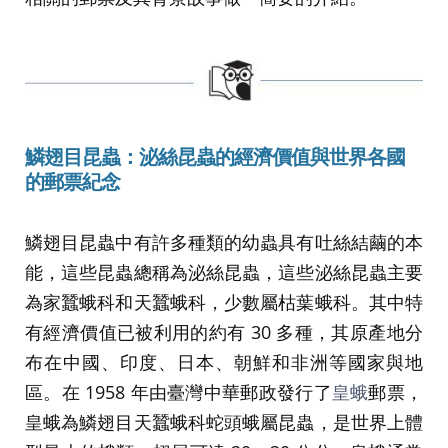
鱗翅目昆蟲：泌絲昆蟲的經濟價值與世界各國
的郵票紀念
鱗翅目昆蟲中有許多種類的幼蟲具有吐絲結繭的本
能，這些昆蟲總稱為泌絲昆蟲，這些泌絲昆蟲主要
為家蠶蛾科和天蠶蛾科，少數屬枯葉蛾科。其中特
有經濟價值已被利用的約有 30 多種，其原產地分
布在中國、印度、日本、朝鮮和非洲等國家與地
區。在 1958 年由臺灣中華郵政發行了
皇蛾
郵票，
皇蛾為鱗翅目天蠶蛾科蛇頭蛾屬昆蟲，是世界上體