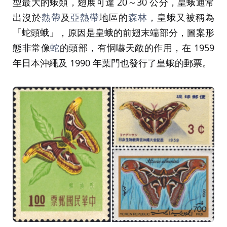
型最大的蛾類，翅展可達 20～30 公分，皇蛾通常
出沒於
熱帶
及
亞熱帶
地區的
森林
，皇蛾又被稱為
「蛇頭蛾」，原因是皇蛾的前翅末端部分，圖案形
態非常像
蛇
的頭部，有恫嚇天敵的作用，在 1959
年日本沖繩及 1990 年葉門也發行了皇蛾的郵票。