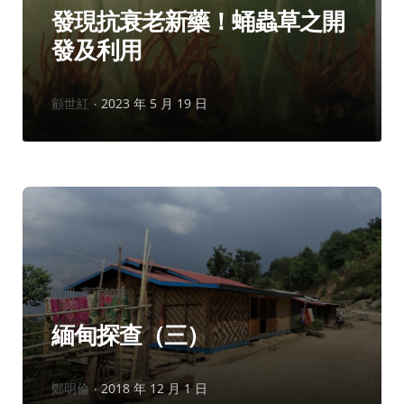
發現抗衰老新藥！蛹蟲草之開
發及利用
作
顧世紅
2023 年 5 月 19 日
者：
分
亞洲
寰宇知旅
類：
緬甸探查（三）
作
鄭明倫
2018 年 12 月 1 日
者：