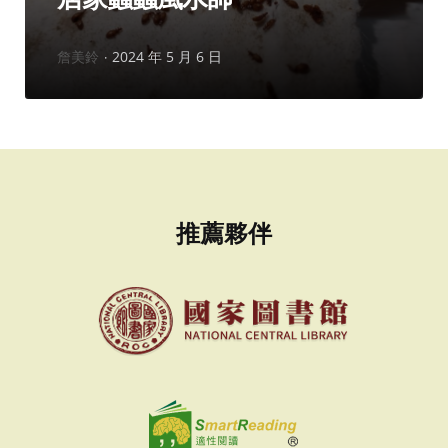
作
詹美鈴
2024 年 5 月 6 日
者：
推薦夥伴