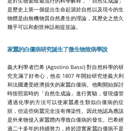
是對生物繁殖最流行的科學解釋，「自然生成論」
是歷史上第一個提出生命起源於自然以及現今的生
物體是由無機物質自然產生的理論，其歷史之悠久
幾乎可以和創世神話相提並論。
家蠶的白僵病研究誕生了微生物致病學說
義大利學者巴希 (Agostino Bassi) 對自然科學的研
究充滿了好奇心，他在 1807 年開始研究使義大利
和法國遭受經濟損失的家蠶白僵病。他剛開始探討
時按照當時的「自然生成論」進行實驗，發現儘管
通過化學的方法可以使家蠶產生類似白僵病的症
狀，但這些病蠶完全沒有傳染性。因此他認為應該
是外來物侵入家蠶體內導致白僵病的發生。巴希經
過二十多年的持續努力，終於證實家蠶白僵病不是