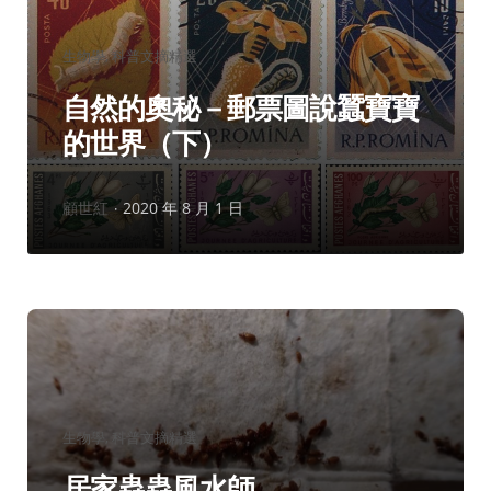
分
生物學
科普文摘精選
類：
自然的奧秘－郵票圖說蠶寶寶
的世界（下）
作
顧世紅
2020 年 8 月 1 日
者：
分
生物學
科普文摘精選
類：
居家蟲蟲風水師