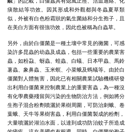
鹹」的記載，白僵蠶具有熄風止痙、活血通絡、化
痰散結等功效。因其形成和外觀都與冬蟲夏草類
似，外被有白色粉霜狀的氣生菌絲和分生孢子，且
在美白方面有很強功效，因此也被稱為白蟲草。
另外，由於白僵菌是一種土壤中常見的黴菌，可感
染許多昆蟲的幼蟲及成蟲，包括一些重要的農業害
蟲，如粉蝨、蚜蟲、蝗蟲、白蟻、日本甲蟲、馬鈴
薯蟲、象鼻蟲、玉米螟、小菜蛾及螞蟻等。由於白
僵菌對人體無害，因此已有相關農業試驗機構研發
出利用白僵菌來控制農業上的重要害蟲，為一種沒
有化學農藥殘留與污染的生物防治方法，例如將分
生孢子混合粉劑噴灑於果樹周圍，可防治刺蛾、卷
葉蛾、天牛等果樹害蟲，利用白僵菌製成的粉劑，
大量噴灑於湖泊水面，以達到成功防治蚊子所造成
的瘧疾，這在美國也有報導。同時，白僵菌的孢子