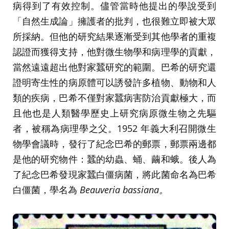
病得到了有效控制。儘管當時他提出的學說受到
「自然生成論」擁護者的批判，也很難立即被大眾
所採納。但他的研究結果逐漸受到其他學者的重複
認證而獲得支持，他對微生物學和病理學的貢獻，
當然遠遠超出他對家蠶研究的範圍。巴希的研究還
證明寄生性的病原體可以誘發許多植物、動物和人
類的疾病，巴希不僅對家蠶病害防治貢獻極大，而
且他也是人類醫學歷史上研究病原微生物之先驅
者，被稱為病理學之父。1952 年義大利召開微生
物學會議時，發行了紀念巴希的郵票，郵票兩邊都
是他的研究物件：蠶的幼蟲、蛹、繭和蛾。後人為
了紀念巴希發現家蠶白僵病菌，將此菌命名為巴希
白僵菌，學名為
Beauveria bassiana。