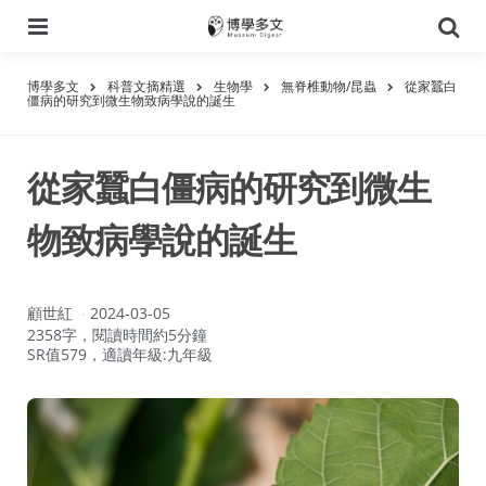
選
搜
單
尋
博學多文
科普文摘精選
生物學
無脊椎動物/昆蟲
從家蠶白
僵病的研究到微生物致病學說的誕生
從家蠶白僵病的研究到微生
物致病學說的誕生
作
顧世紅
2024-03-05
者：
2358字，閱讀時間約5分鐘
SR值579，適讀年級:九年級