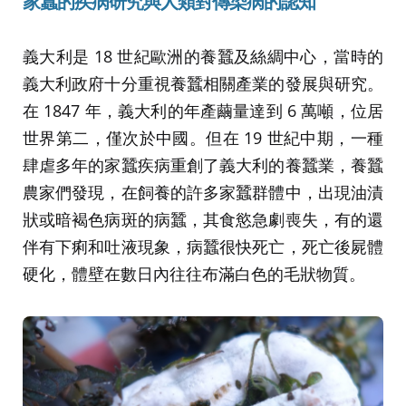
家蠶的疾病研究與人類對傳染病的認知
義大利是 18 世紀歐洲的養蠶及絲綢中心，當時的
義大利政府十分重視養蠶相關產業的發展與研究。
在 1847 年，義大利的年產繭量達到 6 萬噸，位居
世界第二，僅次於中國。但在 19 世紀中期，一種
肆虐多年的家蠶疾病重創了義大利的養蠶業，養蠶
農家們發現，在飼養的許多家蠶群體中，出現油漬
狀或暗褐色病斑的病蠶，其食慾急劇喪失，有的還
伴有下痢和吐液現象，病蠶很快死亡，死亡後屍體
硬化，體壁在數日內往往布滿白色的毛狀物質。