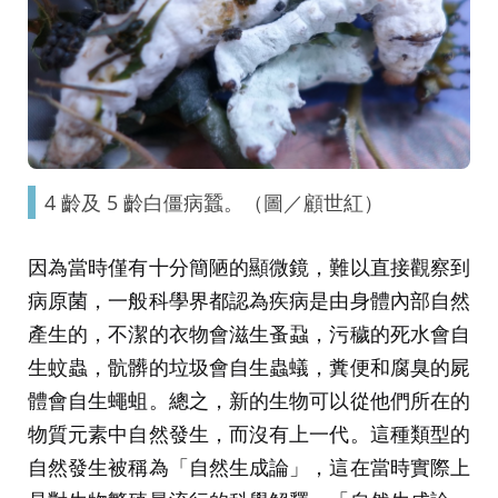
4 齡及 5 齡白僵病蠶。（圖／顧世紅）
因為當時僅有十分簡陋的顯微鏡，難以直接觀察到
病原菌，一般科學界都認為疾病是由身體內部自然
產生的，不潔的衣物會滋生蚤蝨，污穢的死水會自
生蚊蟲，骯髒的垃圾會自生蟲蟻，糞便和腐臭的屍
體會自生蠅蛆。總之，新的生物可以從他們所在的
物質元素中自然發生，而沒有上一代。這種類型的
自然發生被稱為「自然生成論」，這在當時實際上