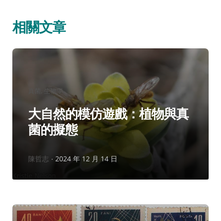
相關文章
分
真菌
生物學
類：
大自然的模仿遊戲：植物與真
菌的擬態
作
陳哲志
2024 年 12 月 14 日
者：