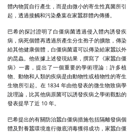
體內物質自行產生，而是由微小的寄生性真菌所引
起，透過接觸和污染桑葉在家蠶群體內傳播。
巴希的探討證明了白僵病菌透過侵入體內誘發疾
病，病死個體再透過所產生分生孢子的擴散，傳染
給其他健康個體，白僵病菌還可以傳染給家蠶以外
的昆蟲。他依據上述發現結果，撰寫了《家蠶白僵
病》一書，提出了一個重要的學術理論：許多植
物、動物和人類的疾病是由動物性或植物性的寄生
生物所引起。在 1834 年由他發表的微生物致病學
說理論，比其他病原菌可以誘發疾病之學術觀點的
發表提早了近 10 年。
巴希提出的有關防治蠶白僵病措施包括隔離發病個
體及對養蠶環境進行徹底消毒獲得成功，家蠶白僵