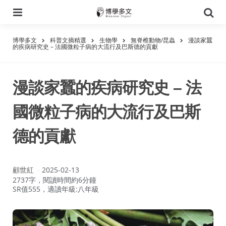
選
搜
單
尋
博學多文
科普文摘精選
生物學
無脊椎動物/昆蟲
漫談家蠶
的疾病研究史 – 法國微粒子病的大流行及巴斯德的貢獻
漫談家蠶的疾病研究史 – 法
國微粒子病的大流行及巴斯
德的貢獻
作
顧世紅
2025-02-13
者：
2737字，閱讀時間約6分鐘
SR值555，適讀年級:八年級