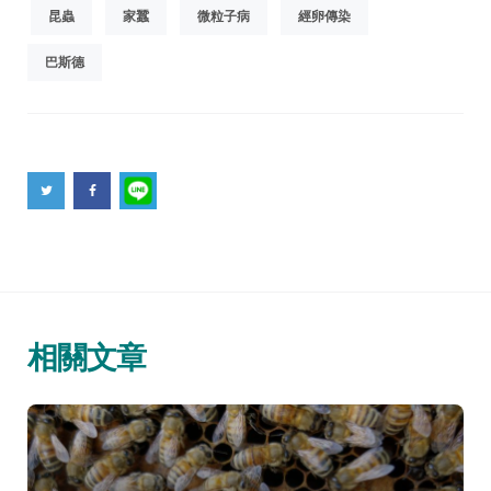
昆蟲
家蠶
微粒子病
經卵傳染
巴斯德
相關文章