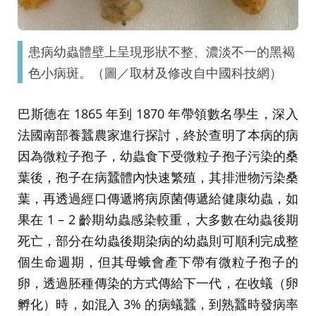
患病幼蟲體壁上呈現形狀不整、濃淡不一的黑褐
色小病斑。（圖／取材及修改自中國科技網）
巴斯德在 1865 年到 1870 年帶領數名學生，深入
法國南部養蠶農家進行探討，終於查明了本病的病
因為微粒子孢子，幼蟲食下受微粒子孢子污染的桑
葉後，孢子在病蠶體內快速繁殖，其排泄物污染桑
葉，再透過經口傳遞將病原菌傳遞給健康幼蟲，如
果在 1 – 2 齡期幼蟲感染較重，大多數在幼蟲後期
死亡，部分在幼蟲後期染病的幼蟲則可順利完成整
個生命週期，但其母蛾會產下帶有微粒子孢子的
卵，透過胚種傳染的方式傳給下一代，在收蟻（卵
孵化）時，如混入 3% 的病蟻蠶，到熟蠶時發病率