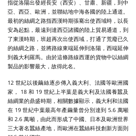
指從洛陽出發經長安（西安）、甘肅、新疆，到中
亞、西亞、歐洲，並聯結地中海各國的陸上通道。
最初的絲綢之路指西漢時期張騫出使西域時，以長
安為起點，最遠到達西亞諸國的陸上貿易通道，到
了東漢時期，班超再次出使西域，打通了荒廢已久
的絲綢之路，並將路線東端延伸到洛陽，西端延伸
到義大利羅馬。由於這條路線西運的貨物中以絲綢
製品的影響最大，故得此名。
12 世紀以後繭絲逐步傳入義大利、法國等歐洲國
家， 18 和 19 世紀上半葉是義大利及法國養蠶及
絲綢業的鼎盛時期，相關數據顯示，義大利和法國
在 19 世紀中葉最高年產繭量曾分別達到 5.6 萬噸
和 2.6 萬噸，由此而形成了中國、日本及歐洲世界
三大著名蠶絲產地，而歐洲在蠶絲科技創新方面則