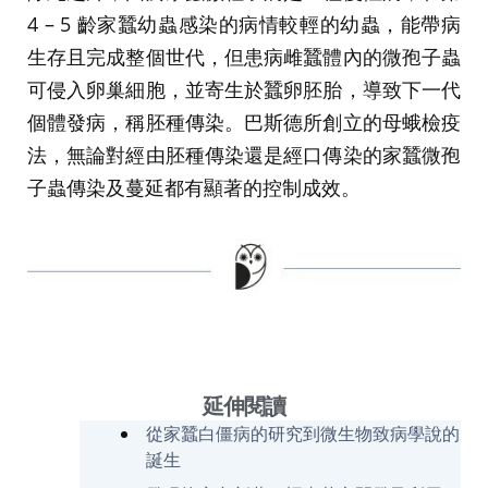
4 – 5 齡家蠶幼蟲感染的病情較輕的幼蟲，能帶病
生存且完成整個世代，但患病雌蠶體內的微孢子蟲
可侵入卵巢細胞，並寄生於蠶卵胚胎，導致下一代
個體發病，稱胚種傳染。巴斯德所創立的母蛾檢疫
法，無論對經由胚種傳染還是經口傳染的家蠶微孢
子蟲傳染及蔓延都有顯著的控制成效。
延伸閱讀
從家蠶白僵病的研究到微生物致病學說的
誕生