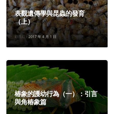
分
生物學
科普文摘精選
類：
表觀遺傳學與昆蟲的發育
（上）
作
顧世紅
2017 年 4 月 1 日
者：
分
生物學
科普文摘精選
類：
椿象的護幼行為（一）：引言
與角椿象篇