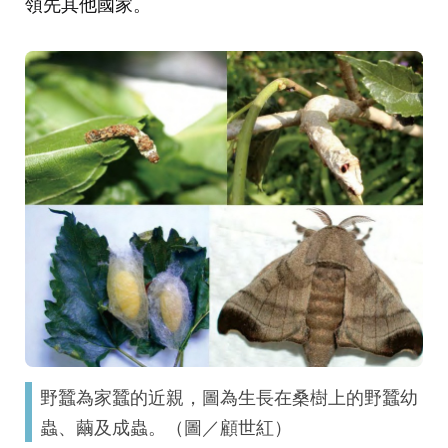
領先其他國家。
野蠶為家蠶的近親，圖為生長在桑樹上的野蠶幼
蟲、繭及成蟲。（圖／顧世紅）