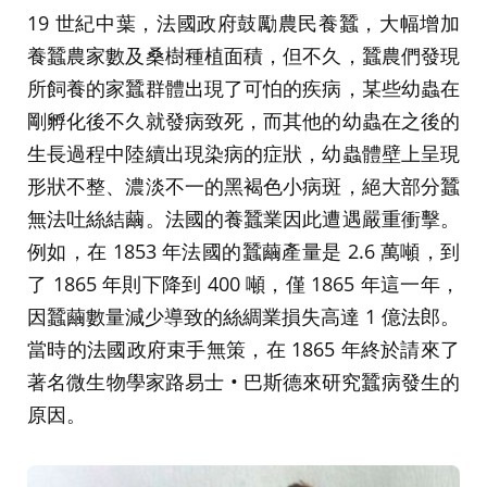
19 世紀中葉，法國政府鼓勵農民養蠶，大幅增加
養蠶農家數及桑樹種植面積，但不久，蠶農們發現
所飼養的家蠶群體出現了可怕的疾病，某些幼蟲在
剛孵化後不久就發病致死，而其他的幼蟲在之後的
生長過程中陸續出現染病的症狀，幼蟲體壁上呈現
形狀不整、濃淡不一的黑褐色小病斑，絕大部分蠶
無法吐絲結繭。法國的養蠶業因此遭遇嚴重衝擊。
例如，在 1853 年法國的蠶繭產量是 2.6 萬噸，到
了 1865 年則下降到 400 噸，僅 1865 年這一年，
因蠶繭數量減少導致的絲綢業損失高達 1 億法郎。
當時的法國政府束手無策，在 1865 年終於請來了
著名微生物學家路易士 • 巴斯德來研究蠶病發生的
原因。