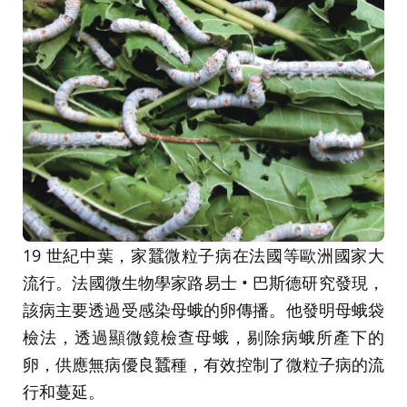
19 世紀中葉，家蠶微粒子病在法國等歐洲國家大
流行。法國微生物學家路易士 • 巴斯德研究發現，
該病主要透過受感染母蛾的卵傳播。他發明母蛾袋
檢法，透過顯微鏡檢查母蛾，剔除病蛾所產下的
卵，供應無病優良蠶種，有效控制了微粒子病的流
行和蔓延。