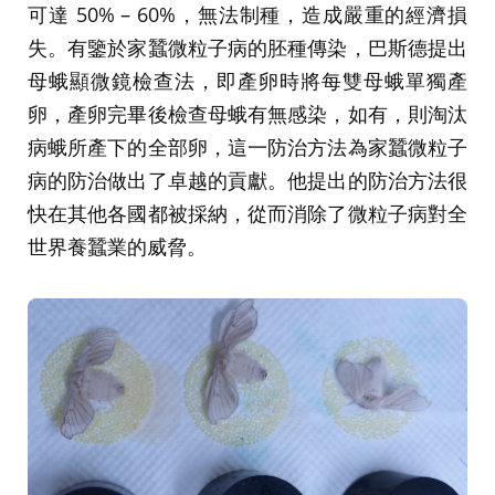
可達 50% – 60%，無法制種，造成嚴重的經濟損
失。有鑒於家蠶微粒子病的胚種傳染，巴斯德提出
母蛾顯微鏡檢查法，即產卵時將每雙母蛾單獨產
卵，產卵完畢後檢查母蛾有無感染，如有，則淘汰
病蛾所產下的全部卵，這一防治方法為家蠶微粒子
病的防治做出了卓越的貢獻。他提出的防治方法很
快在其他各國都被採納，從而消除了微粒子病對全
世界養蠶業的威脅。