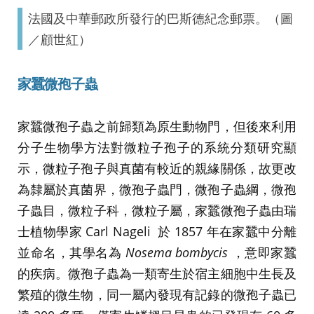
法國及中華郵政所發行的巴斯德紀念郵票。（圖
／顧世紅）
家蠶微孢子蟲
家蠶微孢子蟲之前歸類為原生動物門，但後來利用
分子生物學方法對微粒子孢子的系統分類研究顯
示，微粒子孢子與真菌有較近的親緣關係，故更改
為隸屬於真菌界，微孢子蟲門，微孢子蟲綱，微孢
子蟲目，微粒子科，微粒子屬，家蠶微孢子蟲由瑞
士植物學家 Carl Nageli 於 1857 年在家蠶中分離
並命名，其學名為
Nosema bombycis
，意即家蠶
的疾病。微孢子蟲為一類寄生於宿主細胞中生長及
繁殖的微生物，同一屬內發現有記錄的微孢子蟲已