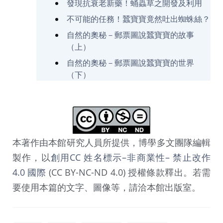
發現抗衰老新藥！蛹蟲草之開發及利用
不可能的任務！蠶寶寶竟然吐出蜘蛛絲？
自然的奧秘－郵票圖說蠶寶寶的故事
（上）
自然的奧秘－郵票圖說蠶寶寶的世界
（下）
本著作由本館研究人員所提供，博學多文團隊編輯
製作，以
創用CC 姓名標示–非商業性– 禁止改作
4.0 國際
(CC BY-NC-ND 4.0) 授權條款釋出。若需
要使用本篇的文字、圖像等，請洽本館出版室。