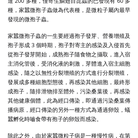
達 200 多種，僅寄生鱗翅目昆蟲的已發現有 60 多
種，家蠶微孢子蟲做為代表種，是微粒子屬內最早
發現的微孢子蟲。
家蠶微孢子蟲的一生要經過孢子發芽、營養增殖及
孢子形成 3 個時期，孢子對寄主的感染及入侵首先
從孢子發芽開始，成熟孢子隨食物之攝取，進入宿
主消化管後，受消化液的刺激，芽體進入宿主細胞
感染，隨之以無性分裂增殖的方式進行分裂增殖，
發展成多種細胞型態後，再感染其他細胞，最終形
成孢子，隨排泄物排至體外，污染桑葉後，再感染
其他健康個體，此為經口傳染，即通過污染桑葉傳
播病原，經口傳染的另外一種方式為通過卵殼，蟻
蠶孵化時嚙食帶有孢子的卵殼而感染。
除此之外，由於家蠶微粒子病是一種慢性病，在第