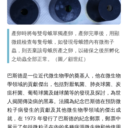
產卵時將每雙母蛾單獨產卵，產卵完畢後，用顯
微鏡檢查每隻母蛾，如發現母蛾體內有微孢子
蟲，則丟棄該母蛾所產之卵，以確保之後所孵化
之幼蟲全部正常。（圖／顧世紅）
巴斯德是一位近代微生物學的奠基人，他在微生物
學領域的貢獻傑出，包括對厭氧菌、肺炎球菌、炭
疽杆菌、葡萄球菌及鏈球菌等的發現及探討，為世
人揭開傳染病的黑幕。法國為紀念巴斯德在預防微
粒子病發生的貢獻及其他微生物學領域的傑出成
就，在 1973 年發行了巴斯德的紀念郵票，郵票中
展示了包括微粒子在內的多種病源微生物和他使用