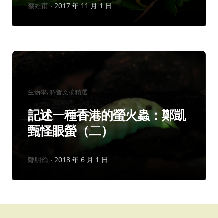
作
蔡經甫
2017 年 11 月 1 日
者：
分
生物學
科普文摘精選
類：
記述一種香港的螢火蟲：鄭凱
甄怪眼螢（二）
作
鄭明倫
2018 年 6 月 1 日
者：