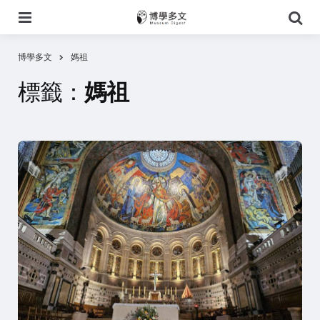
選
搜
單
尋
博學多文
媽祖
標籤：
媽祖