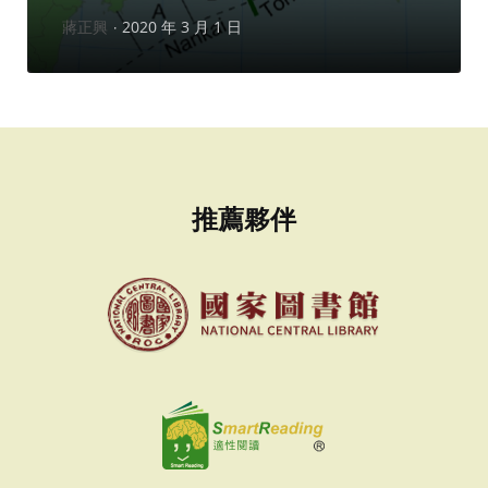
作
蔣正興
2020 年 3 月 1 日
者：
推薦夥伴