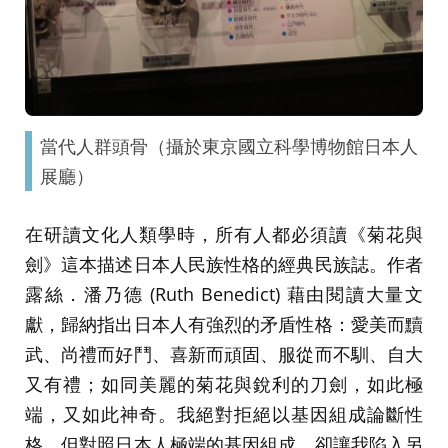
當代人群頭骨（攝於東京國立科學博物館日本人
展廳）
在研讀文化人類學時，所有人都必須讀《菊花與
劍》這本描述日本人民族性格的經典民族誌。作者
露絲．潘乃德 (Ruth Benedict) 藉由閱讀大量文
獻，歸納指出日本人有強烈的矛盾性格：愛美而黷
武、尚禮而好鬥、喜新而頑固、服從而不馴、自大
又有禮；如同美麗的菊花與銳利的刀劍，如此極
端，又如此神奇。我絕對拒絕以基因組成論斷性
格，但對照日本人極端的基因組成，卻讓我陷入另