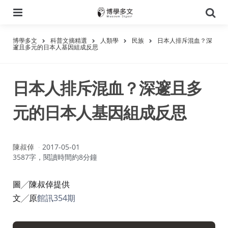
選
搜
單
尋
博學多文
科普文摘精選
人類學
民族
日本人排斥混血？深
邃且多元的日本人基因組成反思
日本人排斥混血？深邃且多
元的日本人基因組成反思
作
陳叔倬
2017-05-01
者：
3587字，閱讀時間約8分鐘
圖╱陳叔倬提供
文╱原
館訊354期