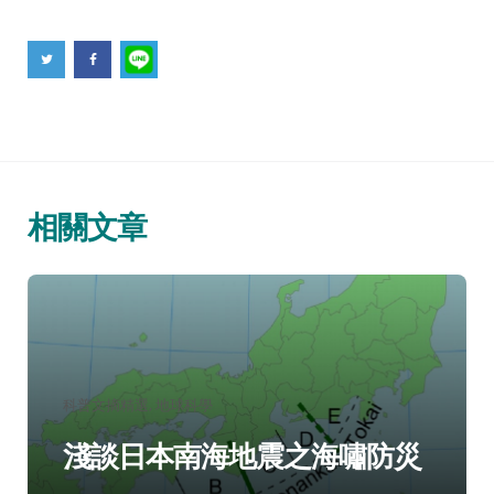
相關文章
分
科普文摘精選
地球科學
類：
淺談日本南海地震之海嘯防災