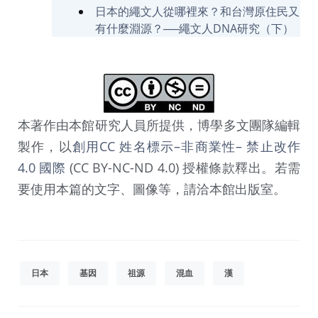
日本的繩文人從哪裡來？和台灣原住民又
有什麼淵源？──繩文人DNA研究（下）
w
w
w
.
n
本著作由本館研究人員所提供，博學多文團隊編輯
i
製作，以
創用CC 姓名標示–非商業性– 禁止改作
p
p
4.0 國際
(CC BY-NC-ND 4.0) 授權條款釋出。若需
o
要使用本篇的文字、圖像等，請洽本館出版室。
n
.
c
o
m
日本
基因
祖源
混血
漢