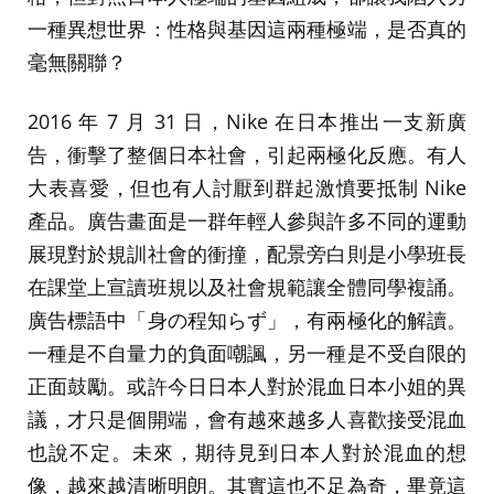
一種異想世界：性格與基因這兩種極端，是否真的
毫無關聯？
2016 年 7 月 31 日，Nike 在日本推出一支新廣
告，衝擊了整個日本社會，引起兩極化反應。有人
大表喜愛，但也有人討厭到群起激憤要抵制 Nike
產品。廣告畫面是一群年輕人參與許多不同的運動
展現對於規訓社會的衝撞，配景旁白則是小學班長
在課堂上宣讀班規以及社會規範讓全體同學複誦。
廣告標語中「身の程知らず」，有兩極化的解讀。
一種是不自量力的負面嘲諷，另一種是不受自限的
正面鼓勵。或許今日日本人對於混血日本小姐的異
議，才只是個開端，會有越來越多人喜歡接受混血
也說不定。未來，期待見到日本人對於混血的想
像，越來越清晰明朗。其實這也不足為奇，畢竟這