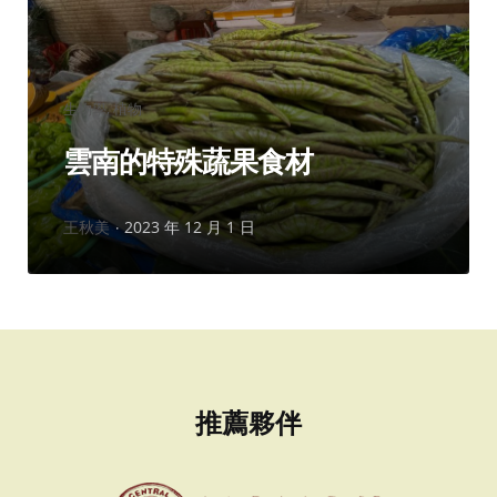
分
生物學
植物
類：
雲南的特殊蔬果食材
作
王秋美
2023 年 12 月 1 日
者：
推薦夥伴