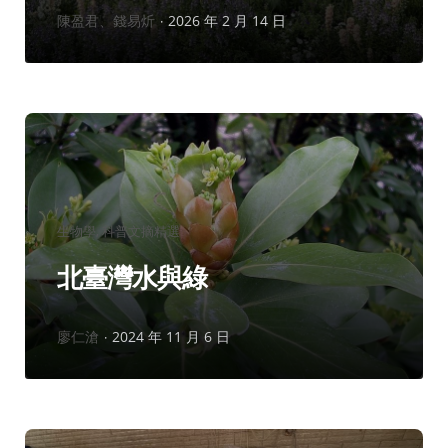
作
陳盈君、錢易炘
2026 年 2 月 14 日
者：
分
生物學
科普文摘精選
類：
北臺灣水與綠
作
廖仁滄
2024 年 11 月 6 日
者：