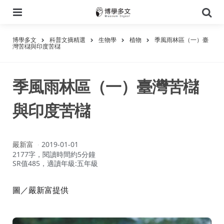
選
搜
單
尋
博學多文
科普文摘精選
生物學
植物
季風雨林區（一）臺
灣苦櫧與印度苦櫧
季風雨林區（一）臺灣苦櫧
與印度苦櫧
作
嚴新富
2019-01-01
者：
2177字，閱讀時間約5分鐘
SR值485，適讀年級:五年級
圖／嚴新富提供