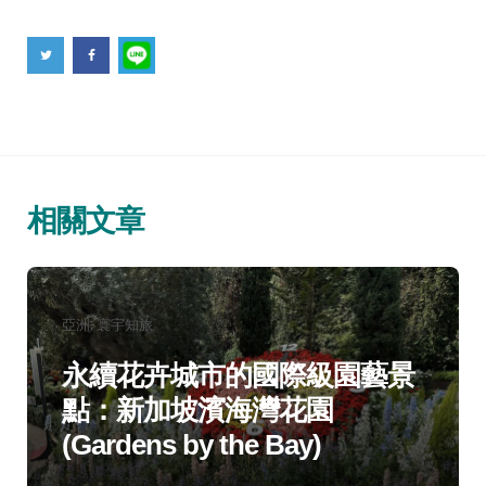
相關文章
分
亞洲
寰宇知旅
類：
永續花卉城市的國際級園藝景
點：新加坡濱海灣花園
(Gardens by the Bay)