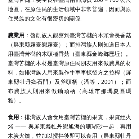
地區，在原住民的生活領域中非常普遍，因而與原
住民族的文化有很密切的關係。
農業用
：魯凱族人觀察到臺灣苦櫧的木頭會長香菇
（屏東縣霧臺鄉霧臺）；而排灣族人則知道日本人
用臺灣苦櫧的木頭種香菇（臺東縣金峰鄉歷坵）。
臺灣苦櫧的木材是臺灣原住民朋友用來做農具的材
料，如排灣族人用來製作牛車車軛後方之拉桿（屏
東縣牡丹鄉石門）及斧頭柄（潘等，2001）；而
布農族人則用來做鋤頭柄（高雄市那瑪夏區瑪
雅）。
食用
：排灣族人會食用臺灣苦櫧的果實，果實經火
烤 —— 與屏東縣牡丹鄉旭海的珊瑚砂一起，再用
木炭火燒，並加以攪拌後即可以食用（屏東縣牡丹