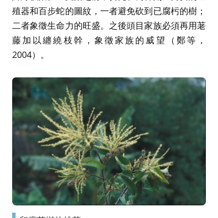
殖器和百步蛇的圖紋，一者避免砍到已腐杇的樹；
二者象徵生命力的旺盛。之後頭目家族必須再用荖
藤加以纏繞枝幹，象徵家族的威望（鄭等，
2004）。