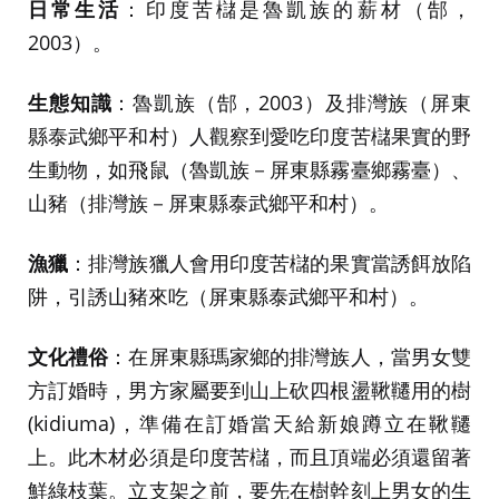
日常生活
：印度苦櫧是魯凱族的薪材（郜，
2003）。
生態知識
：魯凱族（郜，2003）及排灣族（屏東
縣泰武鄉平和村）人觀察到愛吃印度苦櫧果實的野
生動物，如飛鼠（魯凱族－屏東縣霧臺鄉霧臺）、
山豬（排灣族－屏東縣泰武鄉平和村）。
漁獵
：排灣族獵人會用印度苦櫧的果實當誘餌放陷
阱，引誘山豬來吃（屏東縣泰武鄉平和村）。
文化禮俗
：在屏東縣瑪家鄉的排灣族人，當男女雙
方訂婚時，男方家屬要到山上砍四根盪鞦韆用的樹
(kidiuma)，準備在訂婚當天給新娘蹲立在鞦韆
上。此木材必須是印度苦櫧，而且頂端必須還留著
鮮綠枝葉。立支架之前，要先在樹幹刻上男女的生