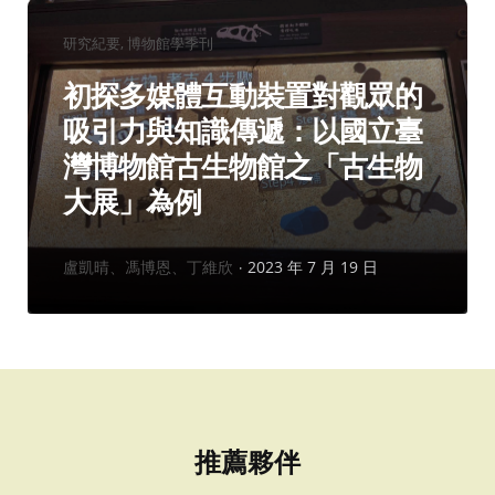
分
研究紀要
博物館學季刊
類：
初探多媒體互動裝置對觀眾的
吸引力與知識傳遞：以國立臺
灣博物館古生物館之「古生物
大展」為例
作
盧凱晴、馮博恩、丁維欣
2023 年 7 月 19 日
者：
推薦夥伴