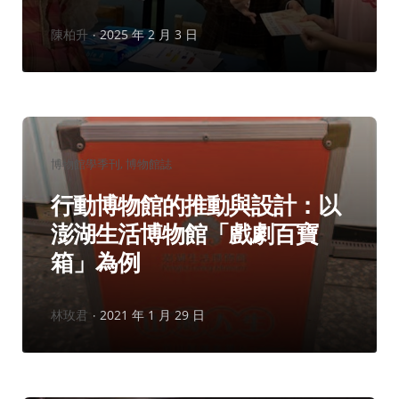
作
陳柏升
2025 年 2 月 3 日
者：
分
博物館學季刊
博物館誌
類：
行動博物館的推動與設計：以
澎湖生活博物館「戲劇百寶
箱」為例
作
林玫君
2021 年 1 月 29 日
者：