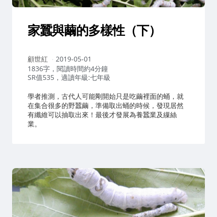
家蠶與繭的多樣性（下）
作
顧世紅
2019-05-01
者：
1836字，閱讀時間約4分鐘
SR值535，適讀年級:七年級
學者推測，古代人可能剛開始只是吃繭裡面的蛹，就
在集合很多的野蠶繭，準備取出蛹的時候，發現居然
有纖維可以抽取出來！最後才發展為養蠶業及繅絲
業。