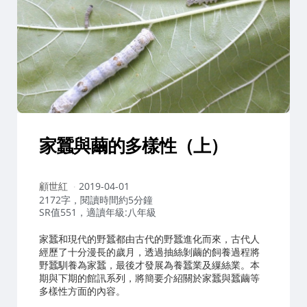
家蠶與繭的多樣性（上）
作
顧世紅
2019-04-01
者：
2172字，閱讀時間約5分鐘
SR值551，適讀年級:八年級
家蠶和現代的野蠶都由古代的野蠶進化而來，古代人
經歷了十分漫長的歲月，透過抽絲剝繭的飼養過程將
野蠶馴養為家蠶，最後才發展為養蠶業及繅絲業。本
期與下期的館訊系列，將簡要介紹關於家蠶與蠶繭等
多樣性方面的內容。