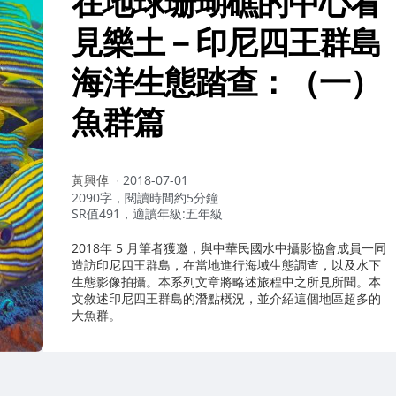
在地球珊瑚礁的中心看
見樂土－印尼四王群島
海洋生態踏查：（一）
魚群篇
作
黃興倬
2018-07-01
者：
2090字，閱讀時間約5分鐘
SR值491，適讀年級:五年級
2018年 5 月筆者獲邀，與中華民國水中攝影協會成員一同
造訪印尼四王群島，在當地進行海域生態調查，以及水下
生態影像拍攝。本系列文章將略述旅程中之所見所聞。本
文敘述印尼四王群島的潛點概況，並介紹這個地區超多的
大魚群。