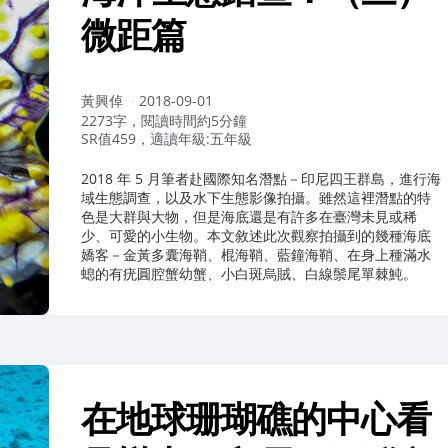
微距篇
作
黃興倬
2018-09-01
者：
2273字，閱讀時間約5分鐘
SR值459，適讀年級:五年級
2018 年 5 月筆者赴國際知名潛點－印尼四王群島，進行海
域生態調查，以及水下生態影像拍攝。雖然這裡潛點的特
色是大群與大物，但是海底還是有許多在臺灣未見或稀
少、可愛的小生物。本文敘述此次觀察拍攝到的幾種海底
嬌客－金黃多囊海鞘、棍海鞘、藍鐘海鞘、在身上種滿水
螅的有疣圓腔蟹幼蟹、小白斑烏賊、白線鬃尾單棘魨。
在地球珊瑚礁的中心看