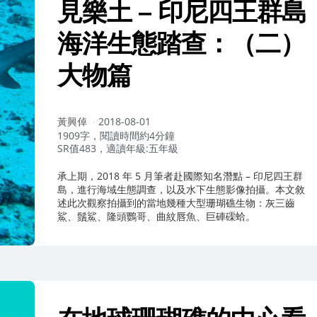
見樂土 – 印尼四王群島
海洋生態踏查：（二）
大物篇
作
黃興倬
2018-08-01
者：
1909字，閱讀時間約4分鐘
SR值483，適讀年級:五年級
承上期，2018 年 5 月筆者赴國際知名潛點 – 印尼四王群
島，進行海域生態調查，以及水下生態影像拍攝。本文敘
述此次觀察拍攝到的當地幾種大型珊瑚礁生物：灰三齒
鯊、鬚鯊、隆頭鸚哥、曲紋唇魚、巨硨磲蛤。