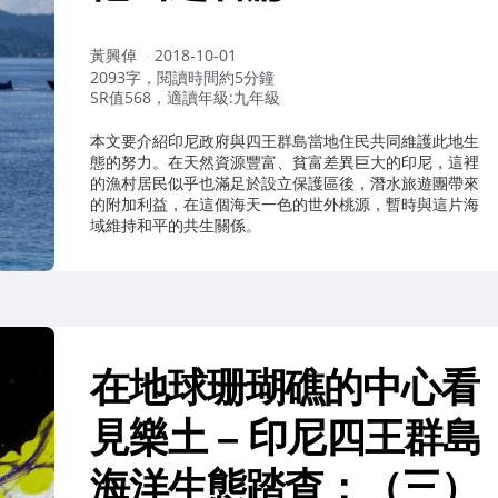
作
黃興倬
2018-10-01
者：
2093字，閱讀時間約5分鐘
SR值568，適讀年級:九年級
本文要介紹印尼政府與四王群島當地住民共同維護此地生
態的努力。在天然資源豐富、貧富差異巨大的印尼，這裡
的漁村居民似乎也滿足於設立保護區後，潛水旅遊團帶來
的附加利益，在這個海天一色的世外桃源，暫時與這片海
域維持和平的共生關係。
在地球珊瑚礁的中心看
見樂土 – 印尼四王群島
海洋生態踏查：（三）