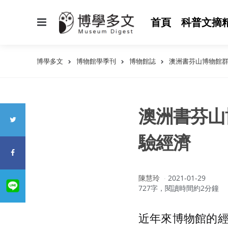
選
首頁
科普文摘
單
博學多文
博物館學季刊
博物館誌
澳洲書芬山博物館
澳洲書芬山
驗經濟
作
陳慧玲
2021-01-29
者：
727字，閱讀時間約2分鐘
近年來博物館的