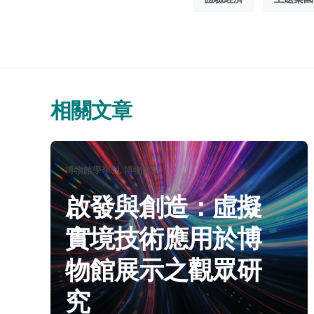
相關文章
分
博物館學季刊
博物館誌
類：
啟發與創造：虛擬
實境技術應用於博
物館展示之觀眾研
究