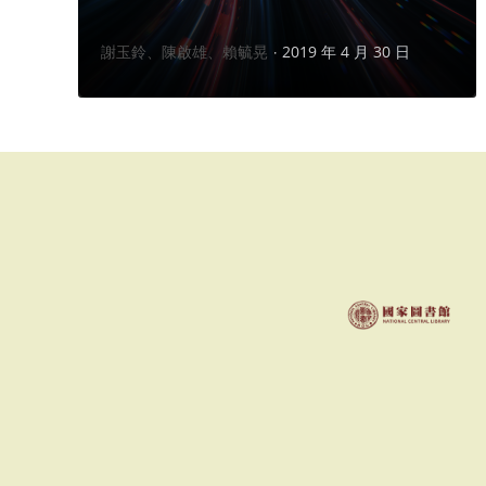
作
謝玉鈴、陳啟雄、賴毓晃
2019 年 4 月 30 日
者：