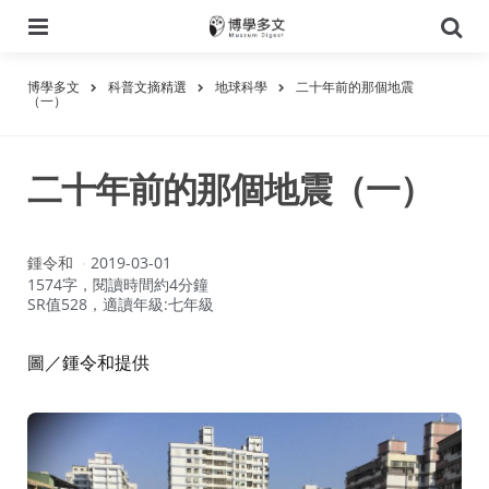
選
搜
單
尋
博學多文
科普文摘精選
地球科學
二十年前的那個地震
（一）
二十年前的那個地震（一）
作
鍾令和
2019-03-01
者：
1574字，閱讀時間約4分鐘
SR值528，適讀年級:七年級
圖／鍾令和提供