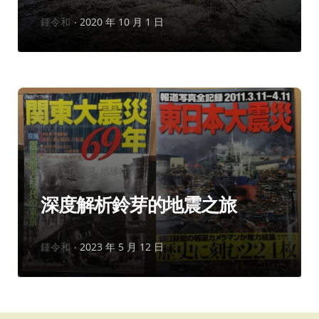
作
鍾令和
2020 年 10 月 1 日
者：
分
科普文摘精選
地球科學
類：
深度解析鈴芽的地震之旅
作
鍾令和
2023 年 5 月 12 日
者：