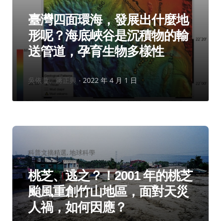
類：
臺灣四面環海，發展出什麼地
形呢？海底峽谷是沉積物的輸
送管道，孕育生物多樣性
作
吳依璇、蔣正興
2022 年 4 月 1 日
者：
分
科普文摘精選
地球科學
類：
桃芝、逃之？！2001 年的桃芝
颱風重創竹山地區，面對天災
人禍，如何因應？