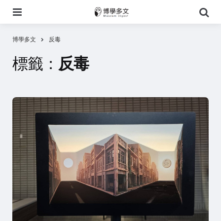
選
搜
單
尋
博學多文
反毒
標籤：
反毒