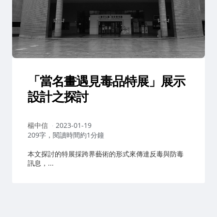
「當名畫遇見毒品特展」展示
設計之探討
作
楊中信
2023-01-19
者：
209字，閱讀時間約1分鐘
本文探討的特展採跨界藝術的形式來傳達反毒與防毒
訊息，...