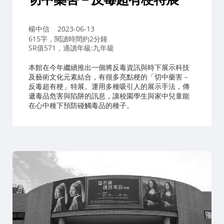
作
楊中信
2023-06-13
者：
615字，閱讀時間約2分鐘
SR值571，適讀年級:九年級
本館在今年繼續推出一個將反毒資訊與時下展示科技
及藝術文化元素結合，有很多亮點梗的「切中藥害－
反毒超有梗」特展。運用多種吸引人的展示手法，傳
遞毒品危害與陷阱的訊息，讓校園學生與家中兒童能
在心中種下預防碰觸毒品的種子。