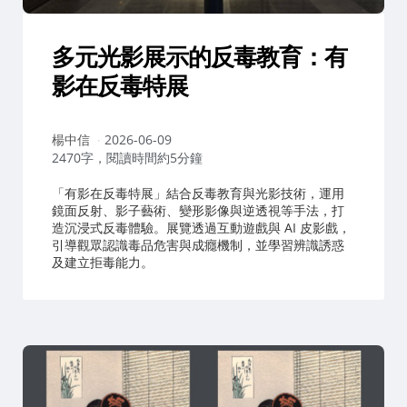
多元光影展示的反毒教育：有
影在反毒特展
作
楊中信
2026-06-09
者：
2470字，閱讀時間約5分鐘
「有影在反毒特展」結合反毒教育與光影技術，運用
鏡面反射、影子藝術、變形影像與逆透視等手法，打
造沉浸式反毒體驗。展覽透過互動遊戲與 AI 皮影戲，
引導觀眾認識毒品危害與成癮機制，並學習辨識誘惑
及建立拒毒能力。