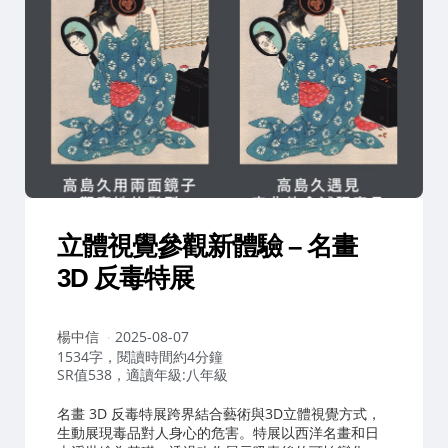
立體視覺參觀新體驗 – 名畫
3D 反毒特展
作
楊中信
2025-08-07
者：
1534字，閱讀時間約4分鐘
SR值538，適讀年級:八年級
名畫 3D 反毒特展跨界結合藝術與3D立體視覺方式，
生動展現毒品對人身心的危害。特展以西洋名畫和日