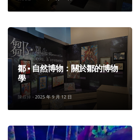
者：
分
展示設計
科博探究
類：
鄒 • 自然博物：關於鄒的博物
學
作
陳叔倬
2025 年 9 月 12 日
者：