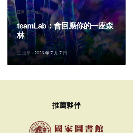
分
亞洲
寰宇知旅
類：
teamLab：會回應你的一座森
林
作
王 道華
2026 年 7 月 7 日
者：
推薦夥伴