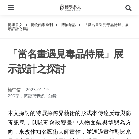
選
搜
單
尋
博學多文
博物館學季刊
博物館誌
「當名畫遇見毒品特展」展
示設計之探討
「當名畫遇見毒品特展」展
示設計之探討
作
楊中信
2023-01-19
者：
209字，閱讀時間約1分鐘
本文探討的特展採跨界藝術的形式來傳達反毒與防
毒訊息，以吸毒會改變畫中人物面貌與型態為方
向，來改作知名藝術大師畫作，並通過畫作對比來