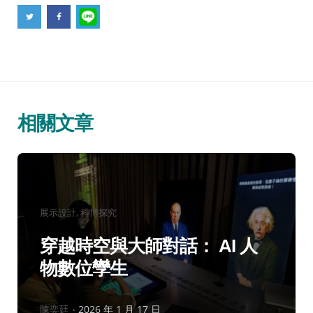
相關文章
分
展示設計
科博探究
類：
穿越時空與大師對話： AI 人
物數位孿生
作
陳奕廷
2026 年 1 月 17 日