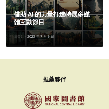
分
展示設計
科博探究
類：
借助 AI 的力量打造特展多媒
體互動節目
作
陳奕廷
2023 年 7 月 9 日
者：
推薦夥伴