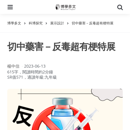
選
搜
單
尋
博學多文
科博探究
展示設計
切中藥害－反毒超有梗特展
切中藥害－反毒超有梗特展
作
楊中信
2023-06-13
者：
615字，閱讀時間約2分鐘
SR值571，適讀年級:九年級