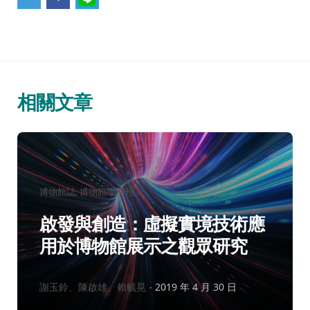
相關文章
分
博物館誌
博物館學季刊
類：
啟發與創造：虛擬實境技術應
用於博物館展示之觀眾研究
作
謝玉鈴、陳啟雄、賴毓晃
2019 年 4 月 30 日
者：