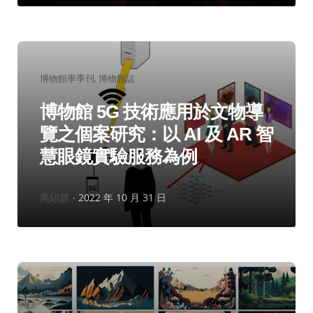
分
博物館學季刊
博物館誌
類：
博物館 5G 技術應用於文物導
覽之個案研究：以 AI 及 AR 智
慧眼鏡實驗服務為例
作
吳紹群
2022 年 10 月 31 日
者：