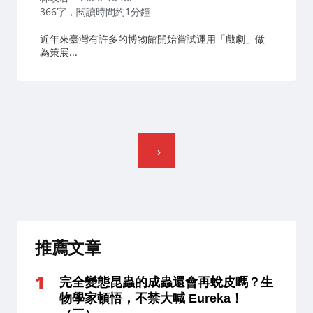
者：
366字，閱讀時間約1分鐘
近年來臺灣有許多的博物館開始嘗試運用「戲劇」做
為策展...
文
章
分
頁
推薦文章
完全變態昆蟲的成蟲還會再蛻皮嗎？生
物學家頓悟，不禁大喊 Eureka！