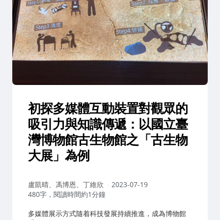
初探多媒體互動裝置對觀眾的
吸引力與知識傳遞：以國立臺
灣博物館古生物館之「古生物
大展」為例
作
盧凱晴、馮博恩、丁維欣
2023-07-19
者：
480字，閱讀時間約1分鐘
多媒體展示方式隨着科技發展持續推進，成為博物館