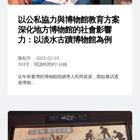
以公私協力與博物館教育方案
深化地方博物館的社會影響
力：以淡水古蹟博物館為例
作
陳柏升
2025-02-03
者：
393字，閱讀時間約1分鐘
近年來臺灣的博物館陸續導入民間資源，開始嘗試透
過博物...