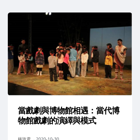
當戲劇與博物館相遇：當代博
物館戲劇的演繹與模式
作
林玫君
2020-10-30