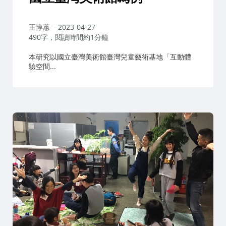
作
王惇蕙
2023-04-27
者：
490字，閱讀時間約1分鐘
本研究以國立臺灣美術館臺灣兒童藝術基地「互動體
驗空間...