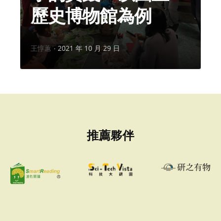
歷史博物館為例
作
王惇蕙
2021 年 10 月 29 日
者：
推薦夥伴