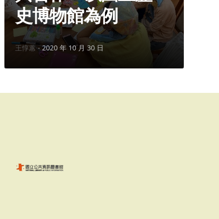
史博物館為例
作
王惇蕙
2020 年 10 月 30 日
者：