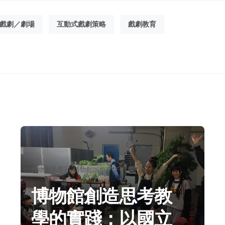
戲劇／劇場
互動式戲劇策略
戲劇教育
分
博物館學季刊
博物館誌
類：
博物館創造思考教
學的實踐：以國立