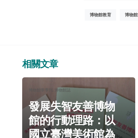
博物館教育
博物館
相關文章
分
博物館學季刊
博物館誌
類：
發展失智友善博物
館的行動理路：以
國立臺灣美術館為