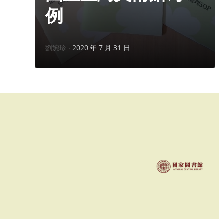
例
作
劉婉珍
2020 年 7 月 31 日
者：