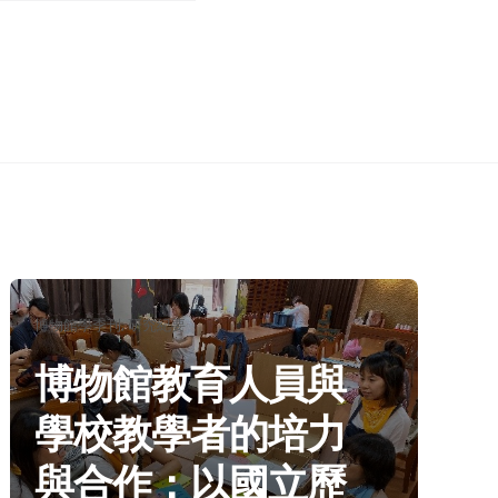
分
博物館學季刊
研究紀要
類：
博物館教育人員與
學校教學者的培力
與合作：以國立歷