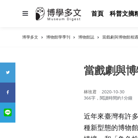
選
首頁
科普文摘
單
博學多文
博物館學季刊
博物館誌
當戲劇與博物館相
當戲劇與博
作
林玫君
2020-10-30
者：
366字，閱讀時間約1分鐘
近年來臺灣有許
種新型態的博物