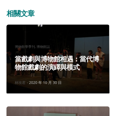
相關文章
分
博物館學季刊
博物館誌
類：
當戲劇與博物館相遇：當代博
物館戲劇的演繹與模式
作
林玫君
2020 年 10 月 30 日
者：