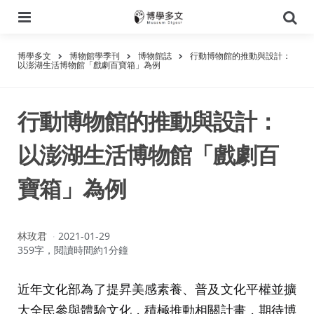
選
搜
單
尋
博學多文
博物館學季刊
博物館誌
行動博物館的推動與設計：
以澎湖生活博物館「戲劇百寶箱」為例
行動博物館的推動與設計：
以澎湖生活博物館「戲劇百
寶箱」為例
作
林玫君
2021-01-29
者：
359字，閱讀時間約1分鐘
近年文化部為了提昇美感素養、普及文化平權並擴
大全民參與體驗文化，積極推動相關計畫，期待博