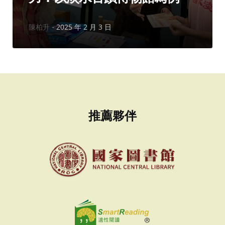
作
陳柏升
2025 年 2 月 3 日
者：
推薦夥伴