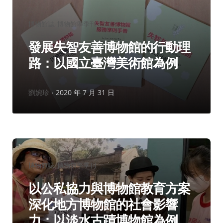
分
博物館誌
博物館學季刊
類：
發展失智友善博物館的行動理
路：以國立臺灣美術館為例
作
劉婉珍
2020 年 7 月 31 日
者：
分
博物館誌
博物館學季刊
類：
以公私協力與博物館教育方案
深化地方博物館的社會影響
力：以淡水古蹟博物館為例