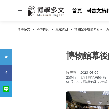
選
首頁
科普文摘
單
博學多文
科博探究
蒐藏實踐
博物館幕後的精彩－「
博物館幕後
作
許美蓉
2023-06-09
者：
2594字，閱讀時間約6分鐘
SR值592，適讀年級:九年級