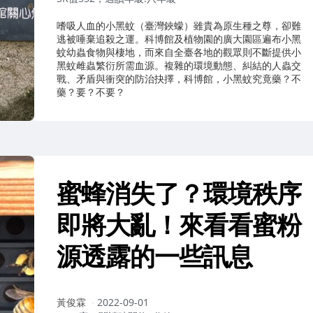
嗜吸人血的小黑蚊（臺灣鋏蠓）雖貴為原生種之尊，卻難
逃被唾棄追殺之運。科博館及植物園的廣大園區遍布小黑
蚊幼蟲食物與棲地，而來自全臺各地的觀眾則不斷提供小
黑蚊雌蟲繁衍所需血源。複雜的環境動態、糾結的人蟲交
戰、矛盾與衝突的防治抉擇，科博館，小黑蚊究竟藥？不
藥？要？不要？
蜜蜂消失了？環境秩序
即將大亂！來看看蜜粉
源透露的一些訊息
作
黃俊霖
2022-09-01