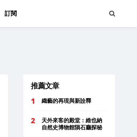
搜
訂閱
尋
推薦文章
織藝的再現與新詮釋
天外來客的殿堂：維也納
自然史博物館隕石廳探秘