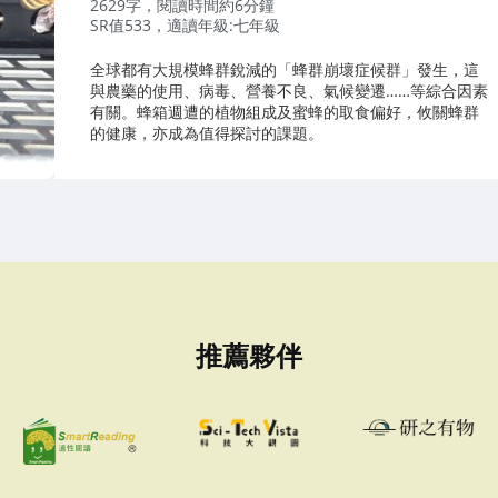
者：
2629字，閱讀時間約6分鐘
SR值533，適讀年級:七年級
全球都有大規模蜂群銳減的「蜂群崩壞症候群」發生，這
與農藥的使用、病毒、營養不良、氣候變遷……等綜合因素
有關。蜂箱週遭的植物組成及蜜蜂的取食偏好，攸關蜂群
的健康，亦成為值得探討的課題。
推薦夥伴