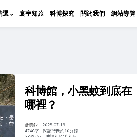
精選
寰宇知旅
科博探究
關於我們
網站導覽
科博館，小黑蚊到底在
哪裡？
作
詹美鈴
2023-07-19
者：
4746字，閱讀時間約10分鐘
SR值552，適讀年級:八年級