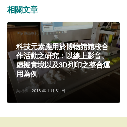
相關文章
分
博物館學季刊
博物館誌
類：
科技元素應用於博物館館校合
作活動之研究：以線上影音、
虛擬實境以及3D列印之整合運
用為例
作
吳紹群
2018 年 1 月 31 日
者：