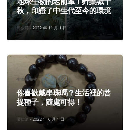
地球生物的老前輩！針葉識千
秋，印證了中生代至今的環境
作
邱少婷
2022 年 11 月 1 日
者：
分
生物學
植物
類：
你喜歡戴串珠嗎？生活裡的菩
提種子，隨處可得！
作
廖仁滄
2022 年 6 月 1 日
者：