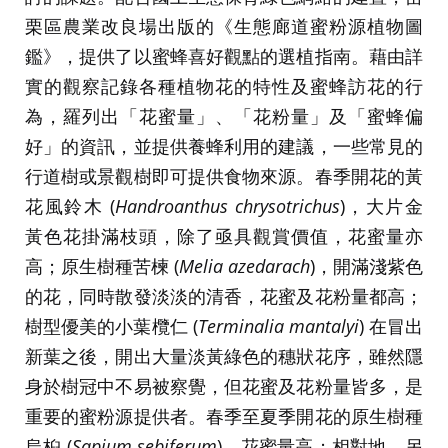
栗區農業改良場出版的《生態廊道蜜粉源植物圖
鑑》，提供了以蜜蜂喜好觀點的選植指南。藉由詳
實的觀察記錄各種植物花的特性及蜜蜂訪花的行
為，羅列出「花蜜量」、「花粉量」及「蜜蜂偏
好」的資訊，並提供養蜂利用的建議，一些常見的
行道樹或景觀樹即可提供食物來源。春季開花的黃
花風鈴木 (
Handroanthus chrysotrichus
)，大片金
黃色花掛滿枝頭，除了亟具觀賞價值，花蜜量亦
高；原生樹種苦楝 (
Melia azedarach
)，開滿淺紫色
的花，同時散發淡淡的清香，花蜜及花粉量都高；
樹型優美的小葉欖仁 (
Terminalia mantalyi
) 在冒出
新葉之後，開出大量淡黃綠色的穗狀花序，雖然隱
身於樹冠中不易被察覺，但花蜜及花粉量皆多，是
重要的蜜粉源提供者。春季至夏季開花的原生樹種
烏桕 (
Sapium sebiferum
)，花蜜量高；相對地，另