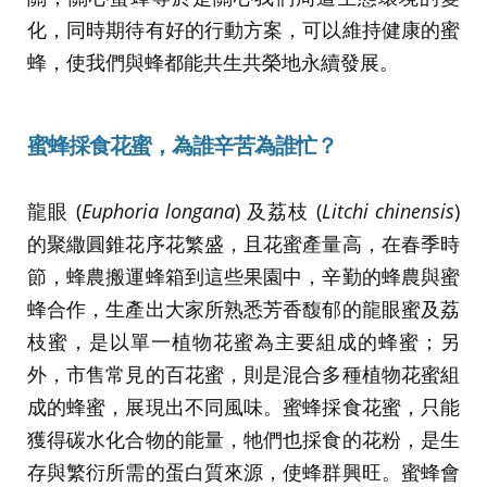
化，同時期待有好的行動方案，可以維持健康的蜜
蜂，使我們與蜂都能共生共榮地永續發展。
蜜蜂採食花蜜，
為誰辛苦為誰忙？
龍眼 (
Euphoria longana
) 及荔枝 (
Litchi chinensis
)
的聚繖圓錐花序花繁盛，且花蜜產量高，在春季時
節，蜂農搬運蜂箱到這些果園中，辛勤的蜂農與蜜
蜂合作，生產出大家所熟悉芳香馥郁的龍眼蜜及荔
枝蜜，是以單一植物花蜜為主要組成的蜂蜜；另
外，市售常見的百花蜜，則是混合多種植物花蜜組
成的蜂蜜，展現出不同風味。蜜蜂採食花蜜，只能
獲得碳水化合物的能量，牠們也採食的花粉，是生
存與繁衍所需的蛋白質來源，使蜂群興旺。蜜蜂會