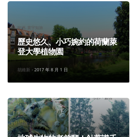
分
歐洲
寰宇知旅
類：
歷史悠久、小巧婉約的荷蘭萊
登大學植物園
作
胡維新
2017 年 8 月 1 日
者：
分
生物學
科普文摘精選
類：