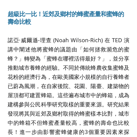
超級比一比！近郊及鄉村的蜂蜜產量和蜜蜂的
壽命比較
諾亞·威爾遜-理查 (Noah Wilson-Rich) 在 TED 演
講中闡述他將蜜蜂的議題由「如何拯救瀕危的蜜
蜂？」轉變為「蜜蜂在哪裡活得最好？」，並分享
推動城市養蜂的經驗。不同於傳統蜂農收集蜜蜂及
花粉的經濟行為，在歐美國家小規模的自行養蜂者
已蔚為風潮，在自家後院、花園、陽臺、建築物的
屋頂都可建置蜂箱。這些遍布城市中的蜂箱，成為
建構參與公民科學研究取樣的重要來源。研究結果
發現將其與近郊及鄉村取得的蜂蜜樣本比對，城市
中的蜂箱不但蜂蜜產量較高，蜜蜂的壽命也比較
長！進一步由影響蜜蜂健康的3個重要因素來探