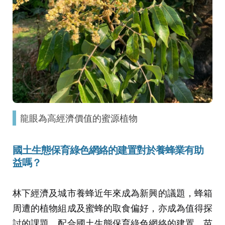
龍眼為高經濟價值的蜜源植物
國土生態保育綠色網絡的建置對於養蜂業有助
益嗎？
林下經濟及城市養蜂近年來成為新興的議題，蜂箱
周遭的植物組成及蜜蜂的取食偏好，亦成為值得探
討的課題。配合國土生態保育綠色網絡的建置，苗