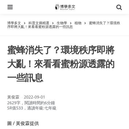
選
搜
單
尋
博學多文
科普文摘精選
生物學
植物
蜜蜂消失了？環境秩
序即將大亂！來看看蜜粉源透露的一些訊息
蜜蜂消失了？環境秩序即將
大亂！來看看蜜粉源透露的
一些訊息
作
黃俊霖
2022-09-01
者：
2629字，閱讀時間約6分鐘
SR值533，適讀年級:七年級
圖 / 黃俊霖提供