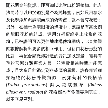
開花調查的資訊，即可加以比對出粉源植物。此方
法同時可以用於鑑別是否為純蜂蜜，例如只用糖水
及化學添加劑調製而成的偽蜂蜜，就不會有花粉；
另外，在標示為龍眼蜜的蜂蜜中，應該是有高比例
的龍眼花粉的組成。運用分析蜜蜂身上收集的花
粉，已被證明可以更佳地建構傳粉網絡，比直接觀
察數據解析出更多的相互作用。但藉由花粉形態的
比對，再配合顯微鏡計數的資訊加以定量，需具有
孢粉形態分類專業人員，並耗費相當時間才能完
成，且大多只能鑑定到科或屬的層級。許多相近種
類植物的花粉外觀類似，例如菊科的長柄菊
(
Tridax procumbens
) 與大花咸豐草 (
Bidens
pilosa
var.
radiata
) 的花粉都具有多個突刺表面，
就不容易區別。