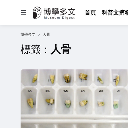
選
首頁
科普文摘
單
博學多文
人骨
標籤：
人骨