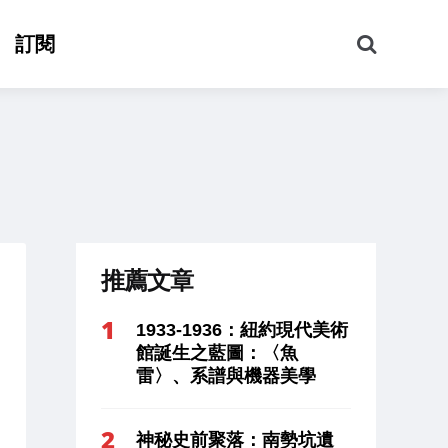
搜
訂閱
尋
推薦文章
1933-1936：紐約現代美術
館誕生之藍圖：〈魚
雷〉、系譜與機器美學
神秘史前聚落：南勢坑遺