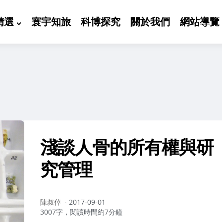
精選
寰宇知旅
科博探究
關於我們
網站導覽
淺談人骨的所有權與研
究管理
作
陳叔倬
2017-09-01
者：
3007字，閱讀時間約7分鐘