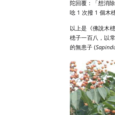
陀回覆：「想消除
唸 1 次撥 1 
以上是《佛說木
槵子一百八，以
的無患子 (
Sapind