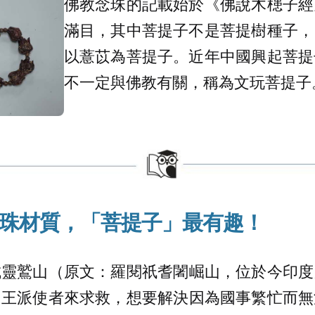
佛教念珠的記載始於《佛說木槵子經
滿目，其中菩提子不是菩提樹種子，
以薏苡為菩提子。近年中國興起菩提
不一定與佛教有關，稱為文玩菩提子
珠材質，「菩提子」最有趣！
城靈鷲山（原文：羅閱祇耆闍崛山，位於今印度
國王派使者來求救，想要解決因為國事繁忙而無