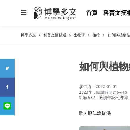
選
首頁
科普文摘
單
博學多文
科普文摘精選
生物學
植物
如何與植物
如何與植物
作
廖仁滄
2022-01-01
者：
2523字，閱讀時間約6分鐘
SR值532，適讀年級:七年級
圖 / 廖仁滄提供