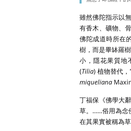
雖然佛陀指示以
有香木、礦物、
佛陀成道時所在的
樹，而是畢缽羅樹
小，隱花果質地
(
Tilia
) 植物替代
miqueliana
Maxi
丁福保《佛學大
草。……俗用為念
在其果實被稱為草