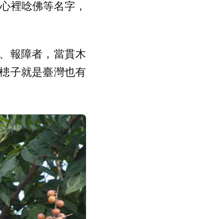
，心裡唸佛等名字，
、報障者，當貫木
槵子就是臺灣也有