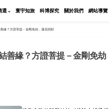
精選
寰宇知旅
科博探究
關於我們
網站導覽
結善緣？方證菩提－金剛免劫，蓮花招財
結善緣？方證菩提－金剛免劫