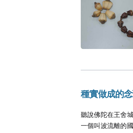
種實做成的念
聽說佛陀在王舍
一個叫波流離的