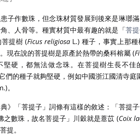
無患子作數珠，但念珠材質發展到後來是琳瑯滿
骨角、人骨等。種實材質中最有趣的就是「
菩提
菩提樹 (
Ficus religiosa
L.) 種子，事實上那
。現在說的菩提樹是原產於熱帶的桑科榕屬 (
F
不堅硬，都無法做念珠。在菩提樹生長不佳
，它們的種子就夠堅硬，例如中國浙江國清寺庭園
m.)。
辭典》「菩提子」詞條有這樣的敘述：「菩提子
佛之數珠，故名菩提子」川穀就是薏苡 (
Coix l
菩提。