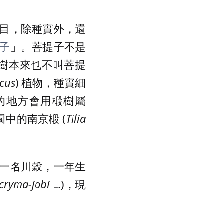
目，除種實外，還
子
」。菩提子不是
種樹本來也不叫菩提
icus
) 植物，種實細
的地方會用椴樹屬
中的南京椴 (
Tilia
一名川穀，一年生
acryma-jobi
L.)，現