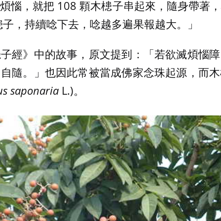
煩惱，就把 108 顆木槵子串起來，隨身帶著
個木槵子，持續唸下去，唸越多遍果報越大。」
槵子經》中的故事，原文提到：「若欲滅煩惱障
常自隨。」也因此常被當成佛家念珠起源，而木
us saponaria
L.)。