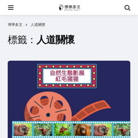
選
搜
單
尋
博學多文
人道關懷
標籤：
人道關懷