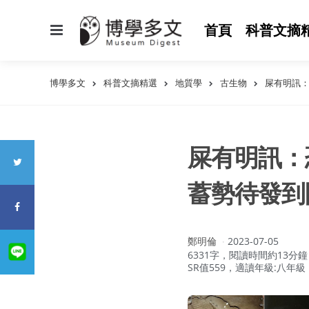
選
首頁
科普文摘
單
博學多文
科普文摘精選
地質學
古生物
屎有明訊：
屎有明訊：恐
蓄勢待發到
作
鄭明倫
2023-07-05
者：
6331字，閱讀時間約13分鐘
SR值559，適讀年級:八年級