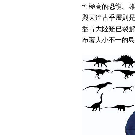
性極高的恐龍。雖然美
與天達古乎層則
盤古大陸雖已裂
布著大小不一的島