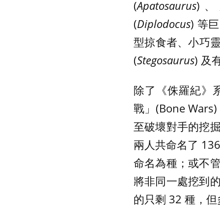
(
Apatosaurus
)、
(
Diplodocus
) 等
型掠食者、小巧靈
(
Stegosaurus
) 及
除了《侏羅紀》系
戰」(Bone W
至破壞對手的挖
兩人共命名了 1
命名為種；或不
將非同一處挖到
的只剩 32 種