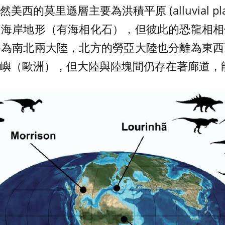
西的莫里遜層主要為洪積平原 (alluvial pl
是海岸地形（有海相化石），但彼此的恐龍相相
解為南北兩大陸，北方的勞亞大陸也分離為東西
嶼（歐洲），但大陸與陸塊間仍存在著廊道，