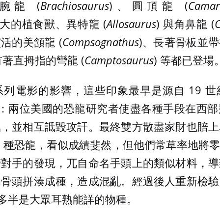
腕龍 (
Brachiosaurus
)、圓頂龍 (
Camar
巨大的植食獸、異特龍 (
Allosaurus
) 與角鼻龍 (
C
活的美頷龍 (
Compsognathus
)、長著骨板並
有著直拇指的彎龍 (
Camptosaurus
) 等都已登場
列電影的影響，這些印象最早是源自 19 
ars)：兩位美國的恐龍研究者使盡各種手段在
掘，並相互詆毀攻訐。最終雙方散盡家財也賠上
36 種恐龍，看似成績斐然，但他們常草率地將
管對手的發現，兀自命名手頭上的類似材料，導
的骨頭拼湊成種，造成混亂。經過後人重新檢驗
，但多半是大眾耳熟能詳的物種。