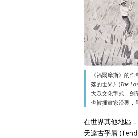
《福爾摩斯》的作者柯南․道
落的世界》(
The Lo
大眾文化型式。劍龍
也被插畫家沿襲，呈現在小
在世界其他地區，如葡
天達古乎層 (Ten