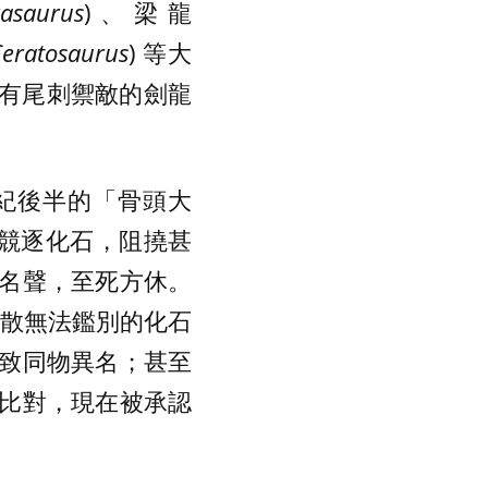
asaurus
)、梁龍
eratosaurus
) 等大
帶有尾刺禦敵的劍龍
。
世紀後半的「骨頭大
西部競逐化石，阻撓甚
名聲，至死方休。
零散無法鑑別的化石
致同物異名；甚至
比對，現在被承認