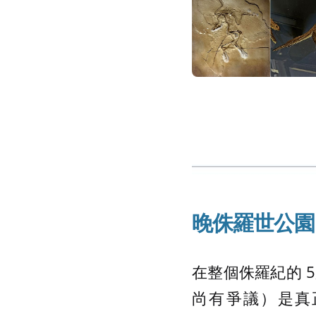
晚侏羅世公園
在整個侏羅紀的 5,
尚有爭議）是真