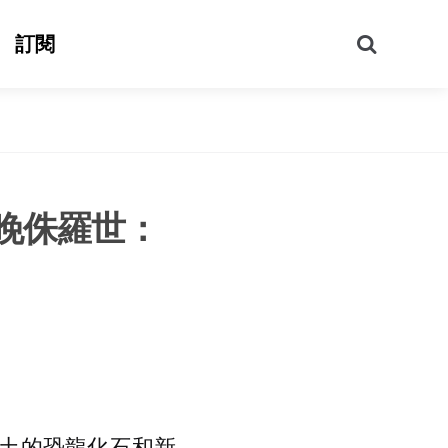
搜
訂閱
尋
到晚侏羅世：
土的恐龍化石和新