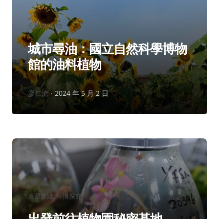
分
生物學
植物
類：
城市尋油：國立自然科學博物
館的油料植物
作
廖仁滄
2024 年 5 月 2 日
者：
分
蒐藏實踐
科博探究
類：