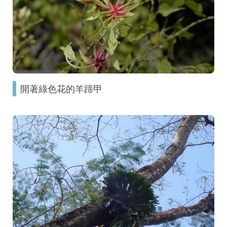
開著綠色花的羊蹄甲