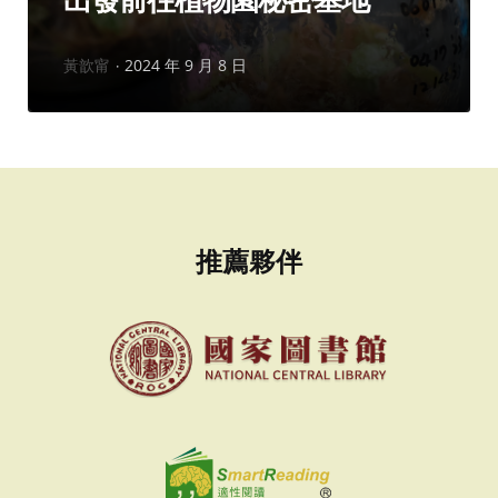
出發前往植物園秘密基地
作
黃歆甯
2024 年 9 月 8 日
者：
推薦夥伴