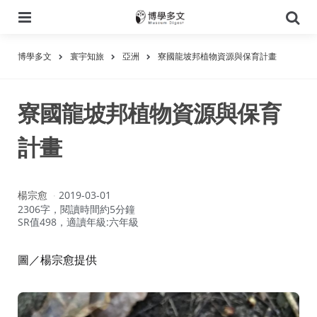
選
搜
單
尋
博學多文
寰宇知旅
亞洲
寮國龍坡邦植物資源與保育計畫
寮國龍坡邦植物資源與保育
計畫
作
楊宗愈
2019-03-01
者：
2306字，閱讀時間約5分鐘
SR值498，適讀年級:六年級
圖／楊宗愈提供