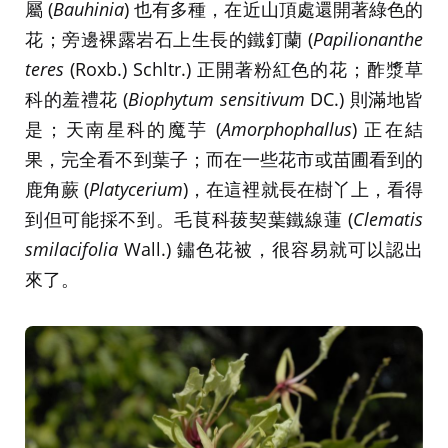
屬 (
Bauhinia
) 也有多種，在近山頂處還開著綠色的
花；旁邊裸露岩石上生長的鐵釘蘭 (
Papilionanthe
teres
(Roxb.) Schltr.) 正開著粉紅色的花；酢漿草
科的羞禮花 (
Biophytum sensitivum
DC.) 則滿地皆
是；天南星科的魔芋 (
Amorphophallus
) 正在結
果，完全看不到葉子；而在一些花市或苗圃看到的
鹿角蕨 (
Platycerium
)，在這裡就長在樹丫上，看得
到但可能採不到。毛茛科菝契葉鐵線蓮 (
Clematis
smilacifolia
Wall.) 鏽色花被，很容易就可以認出
來了。