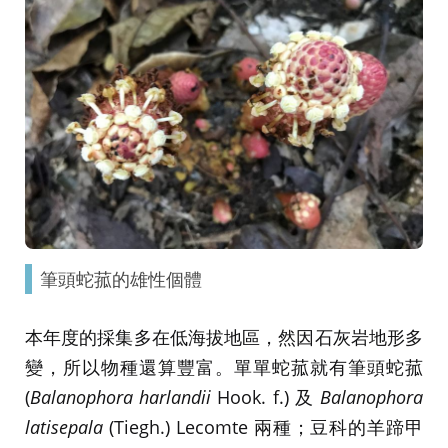
筆頭蛇菰的雄性個體
本年度的採集多在低海拔地區，然因石灰岩地形多
變，所以物種還算豐富。單單蛇菰就有筆頭蛇菰
(
Balanophora harlandii
Hook. f.) 及
Balanophora
latisepala
(Tiegh.) Lecomte 兩種；豆科的羊蹄甲