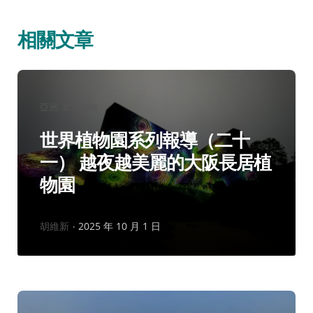
相關文章
分
亞洲
寰宇知旅
類：
世界植物園系列報導（二十
一） 越夜越美麗的大阪長居植
物園
作
胡維新
2025 年 10 月 1 日
者：