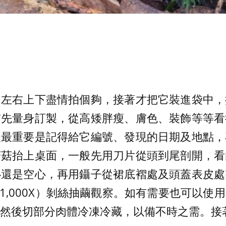
，左右上下盡情拍個夠，接著才把它裝進袋中，
前先量身訂製，從高矮胖瘦、膚色、裝飾等等看
後最重要是記得給它編號、發現的日期及地點，
菇菇抬上桌面，一般先用刀片從頭到尾剖開，看
心還是空心，再用鑷子從裙底褶處及頭蓋表皮處
及 1,000X）剝絲抽繭觀察。如有需要也可以
然後切部分肉體冷凍冷藏，以備不時之需。接