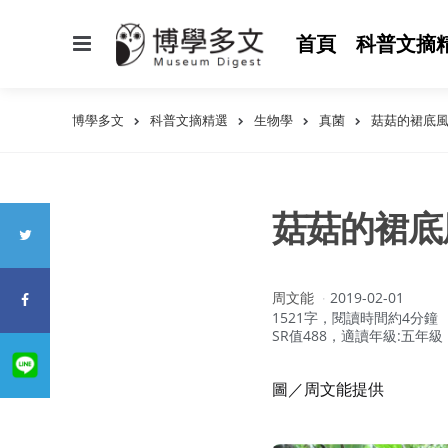
選
首頁
科普文摘
單
博學多文
科普文摘精選
生物學
真菌
菇菇的裙底
菇菇的裙底
作
周文能
2019-02-01
者：
1521字，閱讀時間約4分鐘
SR值488，適讀年級:五年級
圖／周文能提供