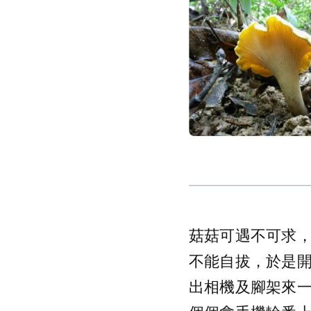
菇菇可遇不可求
不能自拔，於是
出相機及腳架來