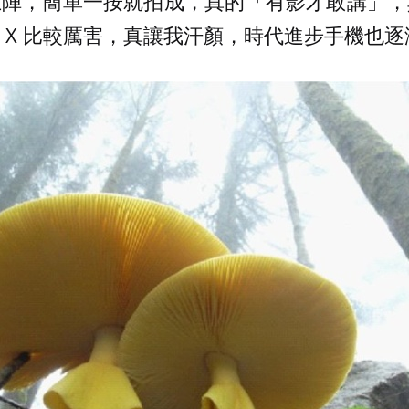
上陣，簡單一按就拍成，真的「有影才敢講」，
 X 比較厲害，真讓我汗顏，時代進步手機也