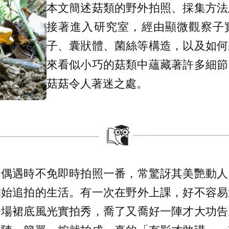
本文簡述菇類的野外拍照、採集方法
接著進入研究室，經由顯微觀察子
子、囊狀體、菌絲等構造，以及如何
來看似小巧的菇類中蘊藏著許多細節
菇菇令人著迷之處。
，偶遇時不免即時拍照一番，常驚訝其美艷動人
開始追拍的生活。有一次在野外上課，好不容易
一場裙底風光實拍秀，喬了又喬好一陣才大功告