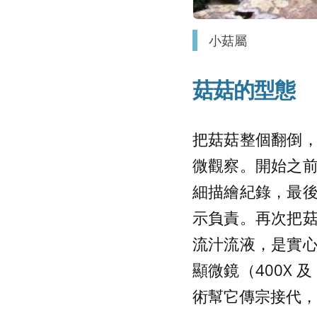
小菇屬
菇菇的型態
把菇菇整個翻倒
微觀察。開始之
細描繪紀錄，最
示負責。再次把
流汁流液，是實
顯微鏡（400X 
術幫它傳宗接代，