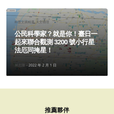
分
科普文摘精選
天文物理
類：
公民科學家？就是你！臺日一
起來聯合觀測 3200 號小行星
法厄同掩星！
作
林志隆
2022 年 2 月 1 日
者：
推薦夥伴