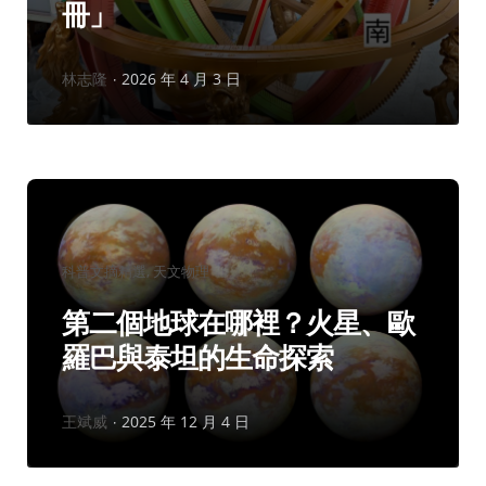
冊」
作
林志隆
2026 年 4 月 3 日
者：
分
科普文摘精選
天文物理
類：
第二個地球在哪裡？火星、歐
羅巴與泰坦的生命探索
作
王斌威
2025 年 12 月 4 日
者：