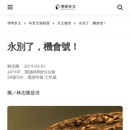
選
搜
單
尋
博學多文
科普文摘精選
天文物理
永別了，機會號！
永別了，機會號！
作
林志隆
2019-03-01
者：
2419字，閱讀時間約5分鐘
SR值530，適讀年級:七年級
圖／林志隆提供