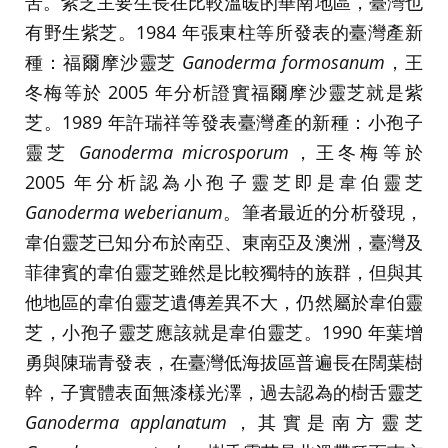
苦。紫芝主要生長在比較溫暖的華南地區，臺灣也
有野生紫芝。1984 年張東柱等所發表的臺灣產新
種：福爾摩沙靈芝
Ganoderma formosanum
，王
冬梅等於 2005 年分析證實福爾摩沙靈芝就是紫
芝。1989 年許瑞祥等發表臺灣產的新種：小孢子
靈芝
Ganoderma microsporum
，王冬梅等於
2005 年分析認為小孢子靈芝即是韋伯靈芝
Ganoderma weberianum
。筆者最近的分析發現，
韋伯靈芝已知分布於南亞、東南亞及澳洲，臺灣及
菲律賓的韋伯靈芝雖然是比較獨特的族群，但與其
他地區的韋伯靈芝遺傳差異不大，仍然屬於韋伯靈
芝，小孢子靈芝應該就是韋伯靈芝。1990 年葉增
勇與陳瑞青發表，在臺灣低海拔區普遍長在闊葉樹
幹，子實體表面無漆樣光澤，過去認為的樹舌靈芝
Ganoderma applanatum
，其實是南方靈芝