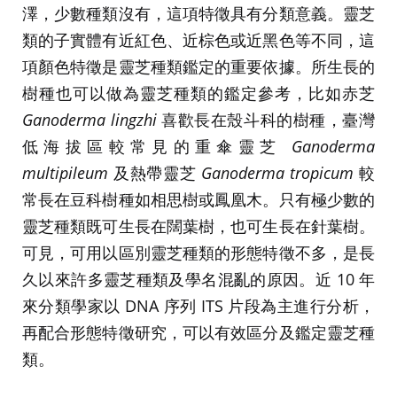
澤，少數種類沒有，這項特徵具有分類意義。靈芝
類的子實體有近紅色、近棕色或近黑色等不同，這
項顏色特徵是靈芝種類鑑定的重要依據。所生長的
樹種也可以做為靈芝種類的鑑定參考，比如赤芝
Ganoderma lingzhi
喜歡長在殼斗科的樹種，臺灣
低海拔區較常見的重傘靈芝
Ganoderma
multipileum
及熱帶靈芝
Ganoderma tropicum
較
常長在豆科樹種如相思樹或鳳凰木。只有極少數的
靈芝種類既可生長在闊葉樹，也可生長在針葉樹。
可見，可用以區別靈芝種類的形態特徵不多，是長
久以來許多靈芝種類及學名混亂的原因。近 10 年
來分類學家以 DNA 序列 ITS 片段為主進行分析，
再配合形態特徵研究，可以有效區分及鑑定靈芝種
類。