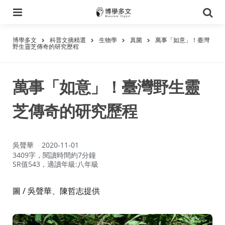
選
搜
單
尋
博學多文
科普文摘精選
生物學
真菌
萬事「如意」！臺灣
野生靈芝傳奇的研究歷程
萬事「如意」！臺灣野生靈
芝傳奇的研究歷程
作
吳聲華
2020-11-01
者：
3409字，閱讀時間約7分鐘
SR值543，適讀年級:八年級
圖 / 吳聲華、陳哲志提供