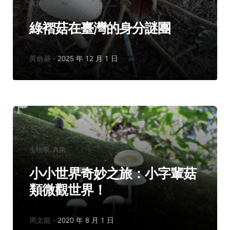
分
真菌
生物學
類：
綠褶菇在臺灣的身分謎團
作
黃俞菱
2025 年 12 月 1 日
者：
分
生物學
真菌
類：
小小世界奇妙之旅：小字輩菇
類微觀世界！
作
周文能
2020 年 8 月 1 日
者：