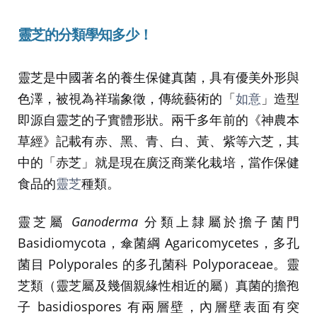
靈芝的分類學
知多少！
靈芝是中國著名的養生保健真菌，具有優美外形與
色澤，被視為祥瑞象徵，傳統藝術的「
如意
」造型
即源自靈芝的子實體形狀。兩千多年前的《神農本
草經》記載有赤、黑、青、白、黃、紫等六芝，其
中的「赤芝」就是現在廣泛商業化栽培，當作保健
食品的
靈芝
種類。
靈芝屬
Ganoderma
分類上隸屬於擔子菌門
Basidiomycota，傘菌綱 Agaricomycetes，多孔
菌目 Polyporales 的多孔菌科 Polyporaceae。靈
芝類（靈芝屬及幾個親緣性相近的屬）真菌的擔孢
子 basidiospores 有兩層壁，內層壁表面有突