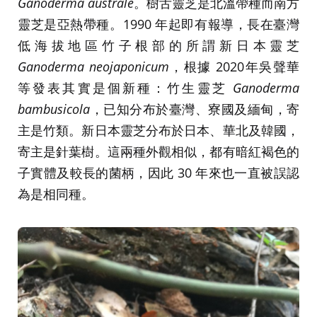
Ganoderma australe
。樹舌靈芝是北溫帶種而南方
靈芝是亞熱帶種。1990 年起即有報導，長在臺灣
低海拔地區竹子根部的所謂新日本靈芝
Ganoderma neojaponicum
，根據 2020年吳聲華
等發表其實是個新種：竹生靈芝
Ganoderma
bambusicola
，已知分布於臺灣、寮國及緬甸，寄
主是竹類。新日本靈芝分布於日本、華北及韓國，
寄主是針葉樹。這兩種外觀相似，都有暗紅褐色的
子實體及較長的菌柄，因此 30 年來也一直被誤認
為是相同種。