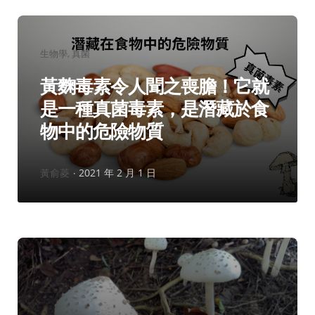
分
生物學
真菌
類：
黃麴毒素令人聞之喪膽！它就
是一種真菌毒素，是潛藏於食
物中的危險物質
作
黃俞菱
2021 年 2 月 1 日
者：