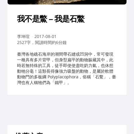
我不是鱉 – 我是石鱉
作
李坤瑄
2017-08-01
者：
2527字，閱讀時間約6分鐘
臺灣各地礁石海岸的潮間帶石縫或凹洞中，常可發現
一種具有多片背甲，但身型扁平的動物躲藏其中，此
時若無特殊的工具，徒手即使使盡吃奶力氣，也休想
動牠分毫！這類長得像強力吸盤的動物，是屬於軟體
動物門的多板綱 Polyplacophora，俗稱「石鱉」，臺
灣也有人稱牠們為「鐵甲」。