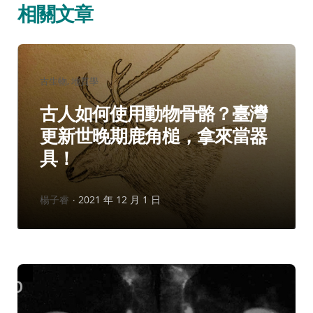
相關文章
分
古生物
地質學
類：
古人如何使用動物骨骼？臺灣
更新世晚期鹿角槌，拿來當器
具！
作
楊子睿
2021 年 12 月 1 日
者：