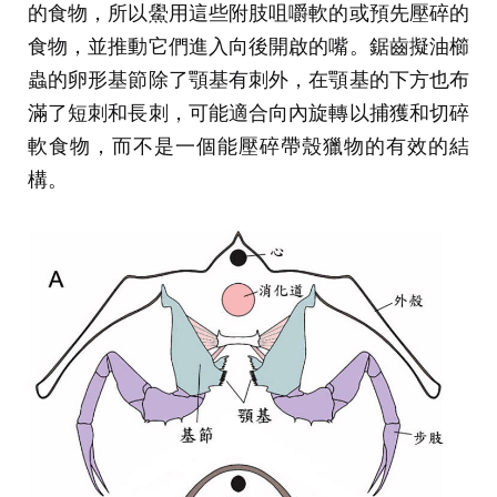
的食物，所以鱟用這些附肢咀嚼軟的或預先壓碎的
食物，並推動它們進入向後開啟的嘴。鋸齒擬油櫛
蟲的卵形基節除了顎基有刺外，在顎基的下方也布
滿了短刺和長刺，可能適合向內旋轉以捕獲和切碎
軟食物，而不是一個能壓碎帶殼獵物的有效的結
構。