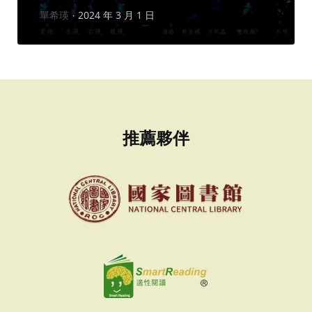
作
單希瑛
2024 年 3 月 1 日
者：
推薦夥伴