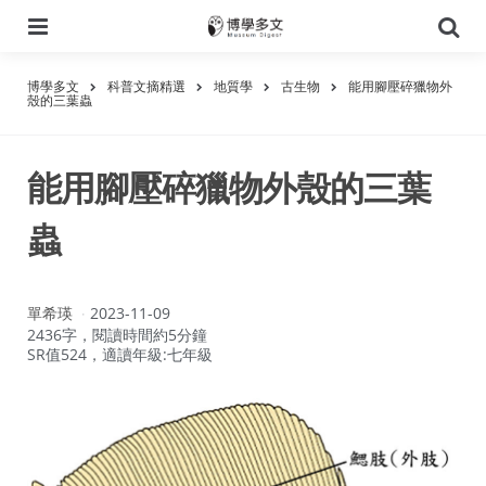
選
搜
單
尋
博學多文
科普文摘精選
地質學
古生物
能用腳壓碎獵物外
殼的三葉蟲
能用腳壓碎獵物外殼的三葉
蟲
作
單希瑛
2023-11-09
者：
2436字，閱讀時間約5分鐘
SR值524，適讀年級:七年級