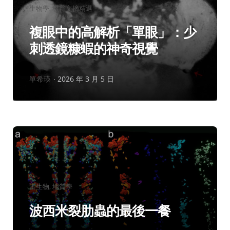
分
生物學
科普文摘精選
類：
複眼中的高解析「單眼」：少
刺透鏡糠蝦的神奇視覺
作
單希瑛
2026 年 3 月 5 日
者：
分
古生物
地質學
類：
波西米裂肋蟲的最後一餐