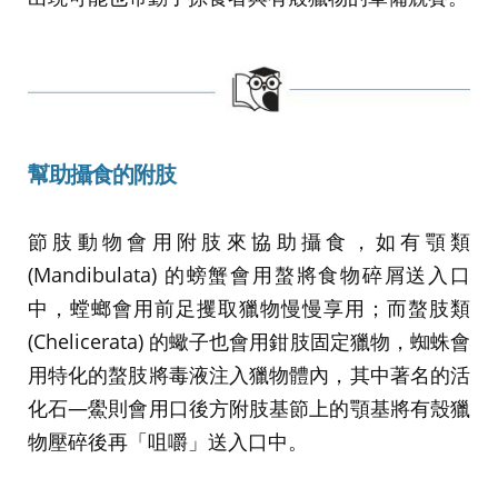
幫助攝食的附肢
節肢動物會用附肢來協助攝食，如有顎類
(Mandibulata) 的螃蟹會用螯將食物碎屑送入口
中，螳螂會用前足攫取獵物慢慢享用；而螯肢類
(Chelicerata) 的蠍子也會用鉗肢固定獵物，蜘蛛會
用特化的螯肢將毒液注入獵物體內，其中著名的活
化石—鱟則會用口後方附肢基節上的顎基將有殼獵
物壓碎後再「咀嚼」送入口中。