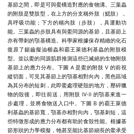
基節之間，即是可與鱟構造對應的食物溝。三葉蟲
的附肢是雙肢型，在上方的分支稱外肢（鰓肢），
具呼吸功能；下方的稱內肢（步肢），具運動功
能。三葉蟲的步肢具有與鱟同源的基節，且基節上
亦有帶刺的顎基構造。科學家根據保存精緻的化石
復原了鋸齒擬油櫛蟲和霸王萊德利基蟲的附肢模
型。並以鱟的同源肌群推測這些已滅絕的生物附肢
基節上的應力分布。下圖 A 是鱟的附肢 V 的前視
縱切面，可見其基節上的顎基相對向內，黑色區域
為其分布的短刺，此即鱟處理硬殼的地方，壓碎獵
物的殼後，即往前送，用附肢 IV-II 的顎基來進一
步處理，並將食物送入口中。下圖 B 的霸王萊德
利基蟲的基節寬，顎基亦相對向內，顎基刺短，這
些特徵形成的應力分布都有助於食殼性能。根據基
節形狀的力學模擬，牠甚至能比基節細長的鱟承受