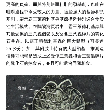
更高的負荷。而其特別短而粗壯的顎基刺，也能在
咀嚼過程中承受較大的力量。這些強大的基節和顎
基刺，顯示霸王萊德利基蟲基節構造特別適合食殼
性生活模式。在鴯鶓灣頁岩中，霸王萊德利基蟲與
其他受傷的三葉蟲個體以及富含三葉蟲碎片的糞化
石共存。以霸王萊德利基蟲的巨大體型（可長達
25 公分）加上其附肢上特有的大型顎基，推測這
個種可能就是造成上述受傷三葉蟲和含三葉蟲碎片
的糞化石的掠食者，並且可能還會同類相食。