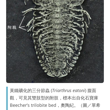
黃鐵礦化的三分節蟲 (
Triarthrus eatoni
) 腹面
觀，可見其雙肢型的附肢，標本出自化石寶庫
Beecher’s trilobite bed，奧陶紀。（圖／單希