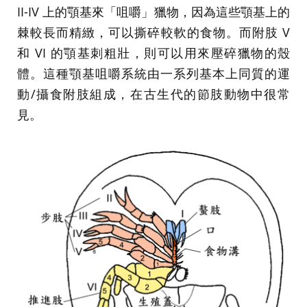
II-IV 上的顎基來「咀嚼」獵物，因為這些顎基上的
棘較長而精緻，可以撕碎較軟的食物。而附肢 V
和 VI 的顎基刺粗壯，則可以用來壓碎獵物的殼
體。這種顎基咀嚼系統由一系列基本上同質的運
動/攝食附肢組成，在古生代的節肢動物中很常
見。