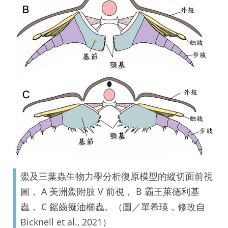
鱟及三葉蟲生物力學分析復原模型的縱切面前視
圖， A 美洲鱟附肢 V 前視， B 霸王萊德利基
蟲， C 鋸齒擬油櫛蟲。（圖／單希瑛，修改自
Bicknell et al., 2021）