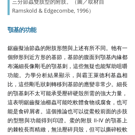
三分節蟲雙肢型的附肢。（圖／取材自
Ramskold & Edgecombe, 1996）
顎基的功能
鋸齒擬油節蟲的附肢形態與上述有所不同。牠有一
個卵形到近方形的基節，基節的腹面到顎基內緣都
布滿細長像剛毛的顎基刺，這些無疑也能幫助咀嚼
功能。力學分析結果顯示，與霸王萊德利基蟲相
比，這些剛毛狀刺轉移到基節的應變非常少。細長
的顎基刺不太可能承受壓碎硬殼所需的強大力量，
這表明鋸齒擬油櫛蟲可能吃軟體食物或腐食，也可
能是食碎屑者。這個推論也可以從鱟較前面的步肢
的型態與功能得到印證。鱟的附肢 II-IV 的顎基上
的棘較長而精緻，無法壓碎貝殼，但可以撕碎較軟