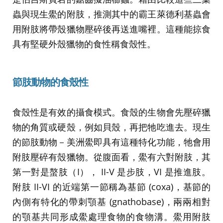
蟲與現生鱟的附肢，推測其中的霸王萊德利基蟲會
用附肢將帶殼獵物壓碎後再送進嘴裡。這種能掠食
具有堅硬外殼獵物的食性稱食殼性。
節肢動物的食殼性
食殼性是有效的攝食模式。食殼的生物會先壓碎獵
物的角質或硬殼，例如貝殼，再把牠吃進去。現生
的節肢動物－美洲鱟即具有這種特化功能，牠會用
附肢壓碎有殼獵物。從腹面看，鱟有六對附肢，其
第一對是螯肢（I）， II-V 是步肢，VI 是推進肢。
附肢 II-VI 的近端第一節稱為基節 (coxa)，基節的
內側有特化的帶刺顎基 (gnathobase)，兩兩相對
的顎基共同形成鱟處理食物的食物溝。鱟用附肢