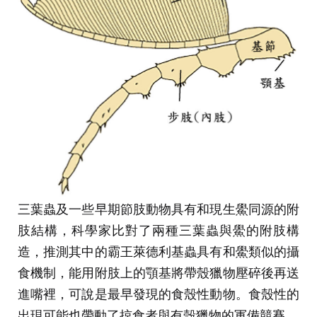
三葉蟲及一些早期節肢動物具有和現生鱟同源的附
肢結構，科學家比對了兩種三葉蟲與鱟的附肢構
造，推測其中的霸王萊德利基蟲具有和鱟類似的攝
食機制，能用附肢上的顎基將帶殼獵物壓碎後再送
進嘴裡，可說是最早發現的食殼性動物。食殼性的
出現可能也帶動了掠食者與有殼獵物的軍備競賽。