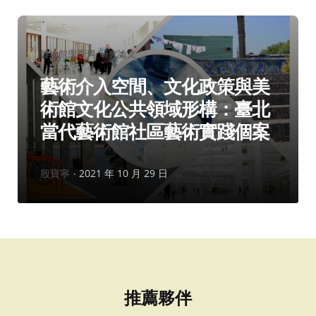
分
博物館學季刊
研究論文
類：
藝術介入空間、文化政策與美
術館文化公共領域形構：臺北
當代藝術館社區藝術實踐個案
作
殷寶寧
2021 年 10 月 29 日
者：
推薦夥伴