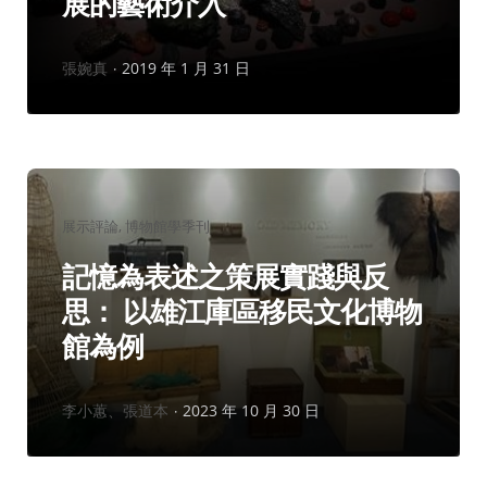
展的藝術介入
作
張婉真
2019 年 1 月 31 日
者：
分
展示評論
博物館學季刊
類：
記憶為表述之策展實踐與反
思： 以雄江庫區移民文化博物
館為例
作
李小蕙、張道本
2023 年 10 月 30 日
者：