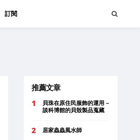
搜
訂閱
尋
推薦文章
貝珠在原住民服飾的運用 –
談科博館的貝殼製品蒐藏
居家蟲蟲風水師