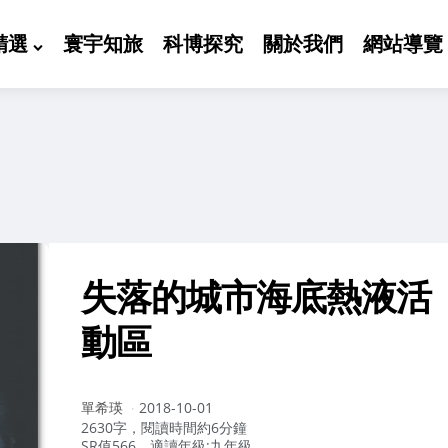
精選
寰宇知旅
科博探究
關於我們
網站導覽
失落的城市海底熱液活
動區
作
單希瑛
2018-10-01
者：
2630字，閱讀時間約6分鐘
SR值566，適讀年級:九年級