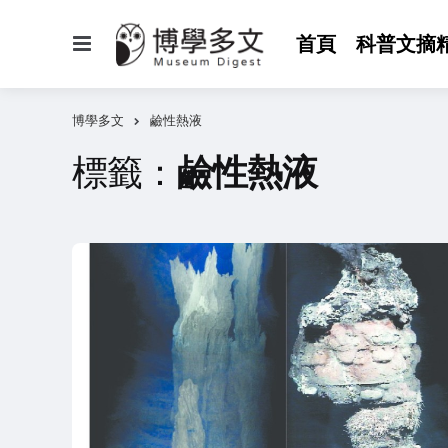
選
首頁
科普文摘
單
博學多文
鹼性熱液
標籤：
鹼性熱液