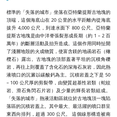
標準的「失落的城市」坐落在亞特蘭提斯古地塊的
頂端，這個海底山在 20 公里的水平距離內從海底
拔升 4,000 公尺，到達水面下 800 公尺。亞特蘭
提斯古地塊是由中洋脊張裂形成長期（約 1 – 2 百
萬年）的斷層活動及抬升造成。這個作用同時扯開
了淺層地殼的火成物質，使富含鎂的地函岩石（橄
欖石）露出。古地塊的頂部蓋著平坦的沉積角礫
岩，再往上則覆蓋了含化石的深海石灰岩，因此熱
液噴口的沉澱以碳酸鈣為主。沉積岩蓋之下是 50
– 100 公尺厚的剪裂帶，由變質超基性岩類（蛇紋
岩、滑石角閃石片岩）及少量的輝長岩類組成。
「失落的城市」熱液活動區就位於古地塊頂一塊陷
落區的沉積岩蓋上。其中最大、最活躍的噴口群呈
東西向排列，超過 300 公尺。 這個線形構造被南