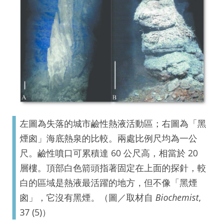
左圖為失落的城市鹼性熱液活動區；右圖為「黑
煙囪」海底熱泉的比較。兩處比例尺均為一公
尺。鹼性噴口可累積達 60 公尺高，相當於 20
層樓。頂部白色箭頭指著固定在上面的探針，較
白的區域是熱液最活躍的地方，但不像「黑煙
囪」，它沒有黑煙。（圖／取材自
Biochemist
,
37 (5)）