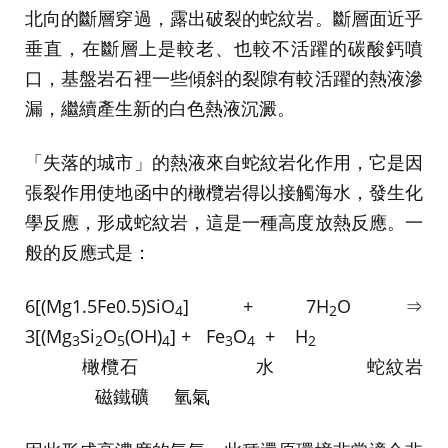
北向的斷層穿過，露出破裂的蛇紋岩。斷層面近乎
垂直，在斷層上是較老、也較不活躍的碳酸鈣噴
口，基盤岩石裡一些傾斜的裂隙有較活躍的熱液滲
漏，繼續產生新的白色熱液沉澱。
「失落的城市」的熱液來自蛇紋岩化作用，它是因
張裂作用使地函中的橄欖岩得以接觸海水，發生化
學反應，形成蛇紋岩，這是一種高度放熱反應。一
般的反應式是：
6[(Mg1.5Fe0.5)SiO
] + 7H
O ⇒
4
2
3[(Mg
Si
O
(OH)
] + Fe
O
+ H
3
2
5
4
3
4
2
橄欖石 水 蛇紋岩
磁鐵礦 氫氣