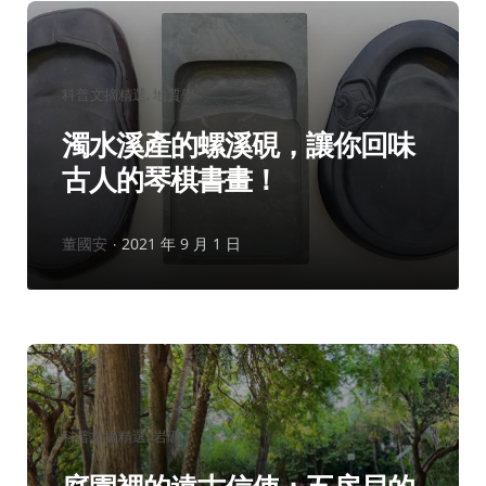
分
科普文摘精選
地質學
類：
濁水溪產的螺溪硯，讓你回味
古人的琴棋書畫！
作
董國安
2021 年 9 月 1 日
者：
分
科普文摘精選
岩礦
類：