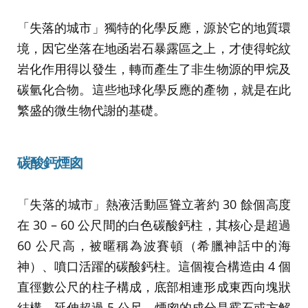
「失落的城市」獨特的化學反應，源於它的地質環
境，因它坐落在地函岩石暴露區之上，才使得蛇紋
岩化作用得以發生，轉而產生了非生物源的甲烷及
碳氫化合物。這些地球化學反應的產物，就是在此
繁盛的微生物代謝的基礎。
碳酸鈣煙囪
「失落的城市」熱液活動區聳立著約 30 餘個高度
在 30 – 60 公尺間的白色碳酸鈣柱，其核心是超過
60 公尺高，被暱稱為波賽頓（希臘神話中的海
神）、噴口活躍的碳酸鈣柱。這個複合構造由 4 個
直徑數公尺的柱子構成，底部相連形成東西向塊狀
結構，延伸超過 5 公尺。煙囪的成分是霰石或方解