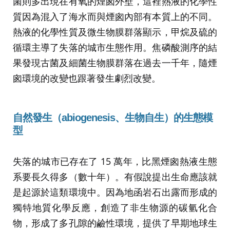
菌則多出現在有氧的煙囪外壁，這裡熱液的化學性
質因為混入了海水而與煙囪內部有本質上的不同。
熱液的化學性質及微生物膜群落顯示，甲烷及硫的
循環主導了失落的城市生態作用。焦磷酸測序的結
果發現古菌及細菌生物膜群落在過去一千年，隨煙
囪環境的改變也跟著發生劇烈改變。
自然發生（abiogenesis、生物自生）的生態模
型
失落的城市已存在了 15 萬年，比黑煙囪熱液生態
系要長久得多（數十年）。有假說提出生命應該就
是起源於這類環境中。因為地函岩石出露而形成的
獨特地質化學反應，創造了非生物源的碳氫化合
物，形成了多孔隙的鹼性環境，提供了早期地球生