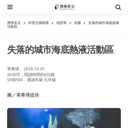
選
搜
單
尋
博學多文
科普文摘精選
地質學
岩礦
失落的城市海底熱液
活動區
失落的城市海底熱液活動區
作
單希瑛
2018-10-01
者：
2630字，閱讀時間約6分鐘
SR值566，適讀年級:九年級
圖／單希瑛提供