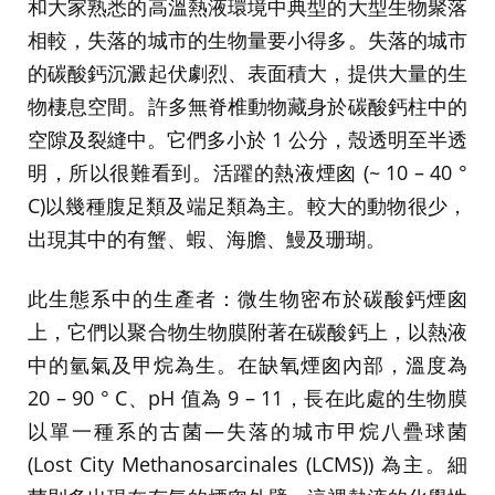
和大家熟悉的高溫熱液環境中典型的大型生物聚落
相較，失落的城市的生物量要小得多。失落的城市
的碳酸鈣沉澱起伏劇烈、表面積大，提供大量的生
物棲息空間。許多無脊椎動物藏身於碳酸鈣柱中的
空隙及裂縫中。它們多小於 1 公分，殼透明至半透
明，所以很難看到。活躍的熱液煙囪 (~ 10 – 40 °
C)以幾種腹足類及端足類為主。較大的動物很少，
出現其中的有蟹、蝦、海膽、鰻及珊瑚。
此生態系中的生產者：微生物密布於碳酸鈣煙囪
上，它們以聚合物生物膜附著在碳酸鈣上，以熱液
中的氫氣及甲烷為生。在缺氧煙囪內部，溫度為
20 – 90 ° C、pH 值為 9 – 11，長在此處的生物膜
以單一種系的古菌­­­—失落的城市甲烷八疊球菌
(Lost City Methanosarcinales (LCMS)) 為主。細