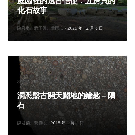
庭園裡的遠古信使：五房貝的
化石故事
作
陳君琳、蔣正興、董國安
2025 年 12 月 8 日
者：
分
地質學
岩礦
類：
洞悉盤古開天闢地的鑰匙 – 隕
石
作
陳君榮、黃克峻
2018 年 1 月 1 日
者：