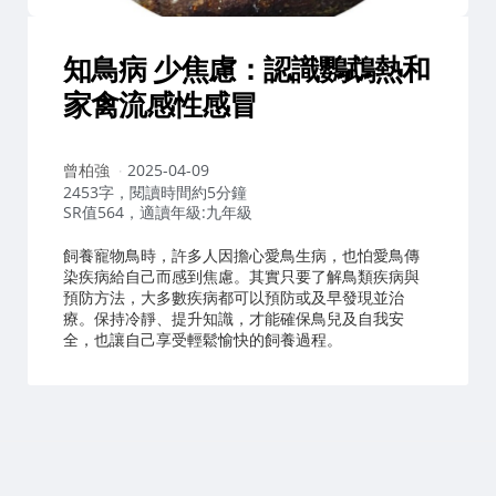
知鳥病 少焦慮：認識鸚鵡熱和
家禽流感性感冒
作
曾柏強
2025-04-09
者：
2453字，閱讀時間約5分鐘
SR值564，適讀年級:九年級
飼養寵物鳥時，許多人因擔心愛鳥生病，也怕愛鳥傳
染疾病給自己而感到焦慮。其實只要了解鳥類疾病與
預防方法，大多數疾病都可以預防或及早發現並治
療。保持冷靜、提升知識，才能確保鳥兒及自我安
全，也讓自己享受輕鬆愉快的飼養過程。