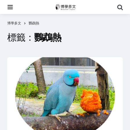
選
搜
單
尋
博學多文
鸚鵡熱
標籤：
鸚鵡熱