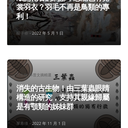
裳羽衣？羽毛不再是鳥類的專
利！
作
楊子睿
2022 年 5 月 1 日
者：
分
古生物
科普文摘精選
類：
消失的古生物！由三葉蟲眼睛
構造的研究，支持其親緣歸屬
是有顎類的姊妹群
作
單希瑛
2022 年 11 月 1 日
者：