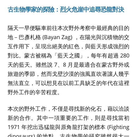
古生物學家的探險：
烈火危崖
中追尋恐龍對決
隔天一早便驅車前往本次野外考察中最經典的目的
地－巴彥札格 (Bayan Zag) ，在陽光與沉積物的交
互作用下，呈現出絕美的紅色，與藍天形成強烈的
對比。蒙古被稱為「藍天之國」，每年有超過 280
天的藍天。雖然說 7、8 月是最適合在蒙古野外或
旅遊的季節，然而戈壁沙漠的強風直吹著讓人幾乎
無法直立，可以想見在以前工具缺乏的年代在這裡
野外工作的辛苦程度。
本次的野外工作，不僅是尋找新的化石，藉以洽談
新的合作。其中一項重要的工作，則是尋找當初
1971 年挖出迅猛龍與原角龍打架的標本 (Fighting
dinosaurs) 的地點。古生物學的研究雖然很大一