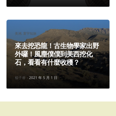
分
美洲
寰宇知旅
類：
來去挖恐龍！古生物學家出野
外囉！風塵僕僕到美西挖化
石，看看有什麼收穫？
作
楊子睿
2021 年 5 月 1 日
者：