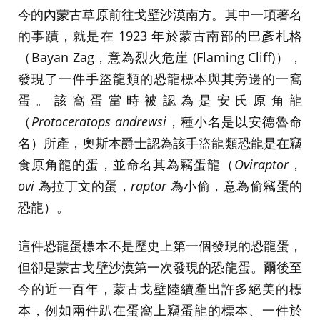
今的內蒙古草原前往戈壁沙漠南方。其中一項著名
的事蹟，就是在 1923 年於蒙古南部的巴彥札格
（Bayan Zag，意為烈火危崖 (Flaming Cliff)），
發現了一件手盜龍類的恐龍標本與其旁邊的一窩
蛋。該窩蛋當時被認為是安氏原角龍
（
Protoceratops andrewsi
，種小名是以安德魯命
名）所產，奧斯本爵士認為該手盜龍類恐龍是在竊
食原角龍的蛋，並命名其為竊蛋龍（
Oviraptor
，
ovi
為拉丁文的蛋，
raptor
為小偷，意為偷竊蛋的
恐龍）。
這件恐龍蛋標本不是歷史上第一個發現的恐龍蛋，
但卻是蒙古戈壁沙漠第一次發現的恐龍蛋。爾後至
今的近一百年，蒙古戈壁陸續產出許多絕美的標
本，例如兩件趴在蛋窩上竊蛋龍的標本、一件於