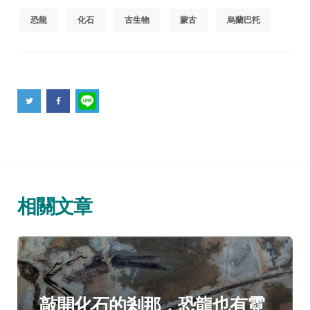
恐龍
化石
古生物
蒙古
烏蘭巴托
相關文章
分
古生物
地質學
類：
敲開化石的剎那，恐龍也有霓