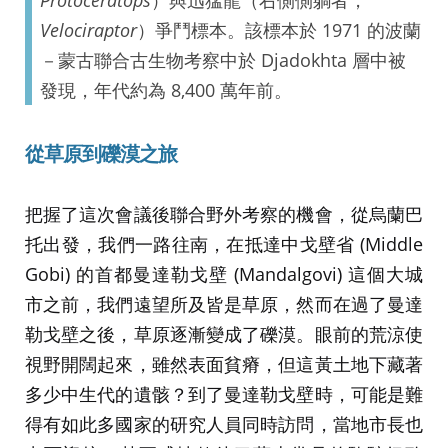
Protoceratops
）與迅猛龍（右側側躺者，
Velociraptor
）爭鬥標本。該標本於 1971 的波蘭
－蒙古聯合古生物考察中於 Djadokhta 層中被
發現，年代約為 8,400 萬年前。
從草原到礫漠之旅
把握了這次會議後聯合野外考察的機會，從烏蘭巴
托出發，我們一路往南，在抵達中戈壁省 (Middle
Gobi) 的首都曼達勒戈壁 (Mandalgovi) 這個大城
市之前，我們遠望所及皆是草原，然而在過了曼達
勒戈壁之後，草原逐漸變成了礫漠。眼前的荒涼使
視野開闊起來，雖然表面貧瘠，但這黃土地下藏著
多少中生代的遺骸？到了曼達勒戈壁時，可能是難
得有如此多國家的研究人員同時訪問，當地市長也