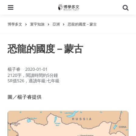
選
搜
單
尋
博學多文
寰宇知旅
亞洲
恐龍的國度－蒙古
恐龍的國度－蒙古
作
楊子睿
2020-01-01
者：
2120字，閱讀時間約5分鐘
SR值526，適讀年級:七年級
圖／楊子睿提供