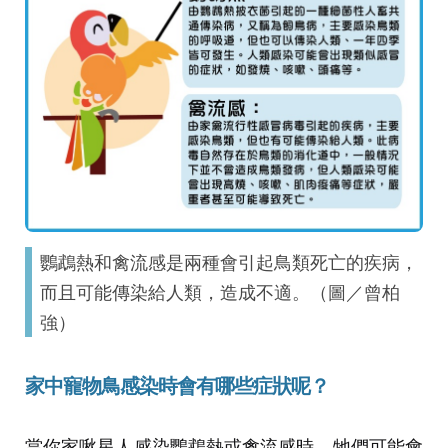
鸚鵡熱和禽流感是兩種會引起鳥類死亡的疾病，
而且可能傳染給人類，造成不適。（圖／曾柏
強）
家中寵物鳥感染時會有哪些症狀呢？
當你家啾星人感染鸚鵡熱或禽流感時，牠們可能會