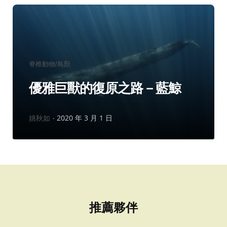
分
脊椎動物/鳥獸
類：
優雅巨獸的復原之路－藍鯨
作
姚秋如
2020 年 3 月 1 日
者：
推薦夥伴