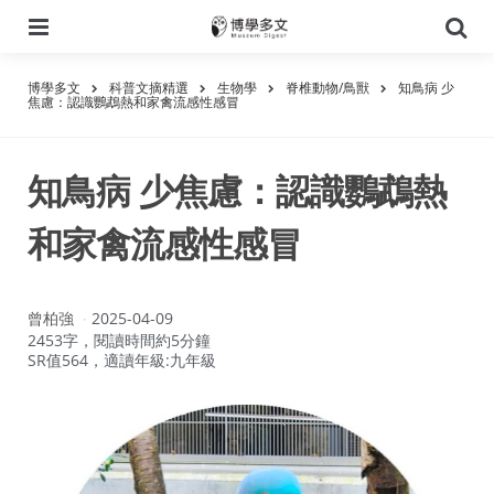
選
搜
單
尋
博學多文
科普文摘精選
生物學
脊椎動物/鳥獸
知鳥病 少
焦慮：認識鸚鵡熱和家禽流感性感冒
知鳥病 少焦慮：認識鸚鵡熱
和家禽流感性感冒
作
曾柏強
2025-04-09
者：
2453字，閱讀時間約5分鐘
SR值564，適讀年級:九年級