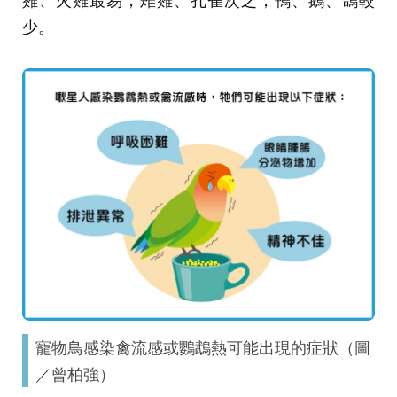
雞、火雞最易，雉雞、孔雀次之，鴨、鵝、鴿較
少。
寵物鳥感染禽流感或鸚鵡熱可能出現的症狀（圖
／曾柏強）