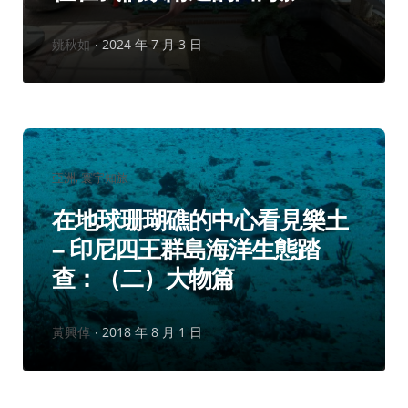
作
姚秋如
2024 年 7 月 3 日
者：
分
亞洲
寰宇知旅
類：
在地球珊瑚礁的中心看見樂土
– 印尼四王群島海洋生態踏
查：（二）大物篇
作
黃興倬
2018 年 8 月 1 日
者：